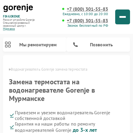
+7 (800) 301-55-83
Ежедневно, с 10:00 до 20:00
FIX-GORENJE
+7 (800) 301-55-83
Ремонт устройств Gorenje
Специализированный
Звонок бесплатный по РФ
cервисный центр г.
Мурманск
Мы ремонтируем
Позвонить
анске
Водонагреватель Gorenje замена термостата
Замена термостата на
водонагревателе Gorenje в
Мурманске
Привезем и увезем водонагреватель Gorenje
собственной доставкой
Гарантия на наши работы по ремонту
Ремонт варочных панелей Gorenje
Ремонт посудомоечных машин Gorenje
Ремонт микроволновых печей Gorenje
Ремонт стиральных машин Gorenje
Ремонт духовых шкафов Gorenje
Ремонт парогенераторов Gorenje
до 3-х лет
водонагревателей Gorenje