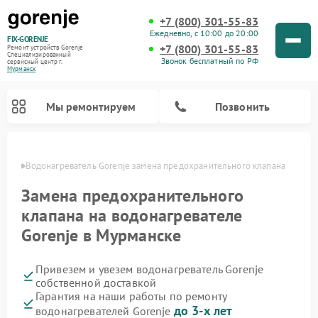
+7 (800) 301-55-83
Ежедневно, с 10:00 до 20:00
FIX-GORENJE
+7 (800) 301-55-83
Ремонт устройств Gorenje
Специализированный
Звонок бесплатный по РФ
cервисный центр г.
Мурманск
Мы ремонтируем
Позвонить
анске
Водонагреватель Gorenje замена предохранительного клапана
Замена предохранительного
клапана на водонагревателе
Gorenje в Мурманске
Привезем и увезем водонагреватель Gorenje
собственной доставкой
Гарантия на наши работы по ремонту
Ремонт варочных панелей Gorenje
Ремонт посудомоечных машин Gorenje
Ремонт микроволновых печей Gorenje
Ремонт стиральных машин Gorenje
Ремонт духовых шкафов Gorenje
Ремонт парогенераторов Gorenje
до 3-х лет
водонагревателей Gorenje