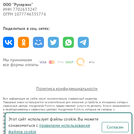
ООО "Русервис"
ИНН 7702633247
ОГРН 1077746335776
Поделиться в соц. сетях:
Мы принимаем
все формы оплаты
Политика конфиденциальности
Вся информация на сайте носит исключительно справочный характер.
Товарные знаки используются исключительно для описания устройств, в отношении которых
сервисные центры mur.gorenje-fixim.ru предоставляют услуги по ремонту. Услуги оказываются
в неавторизованных сервисных центрах mur.gorenje-fixim.ru, которые не связаны с
правообладателями товарных знаков или их официальными представителями.
Ремонт осуществляется для устройств, уже введенных в гражданский оборот в соответствии
Этот сайт использует файлы cookie. Вы можете
со статьей 1487 ГК РФ.
Использование товарных знаков не преследует цели индивидуализации услуг или введения
ознакомиться с
правилами использования
Согласен
потребителей в заблуждение, а служит для информирования о предоставляемых услугах по
ремонту техники указанных брендов.
файлов cookie