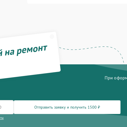
й на ремонт
При оформл
Отправить заявку и получить 1500 ₽
сти