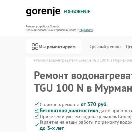
FIX-GORENJE
Ремонт устройств Gorenje
Специализированный cервисный центр г.
Мурманск
Мы ремонтируем
Срочный ремонт
Це
Gorenje в Мурманске
Ремонт водонагревателя Gorenje TGU 100 N в Мурманск
Ремонт водонагрева
TGU 100 N в Мурман
от 370 руб.
Стоимость ремонта
Бесплатная диагностика
даже при отказ
Привезем и увезем водонагреватель Gorenj
Гарантия на наши работы по ремонту водон
до 3-х лет