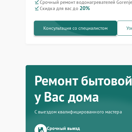
Срочный ремонт водонагревателей Gorenje
20%
Скидка для вас до
Ремонт варочных панелей Gorenje
Ремонт духовых шкафов Gorenje
Ремонт посудомоечных машин Gorenje
Ремонт микроволновых печей Gorenje
Ремонт парогенераторов Gorenje
Ремонт стиральных машин Gorenje
Ремонт холодильников Gorenje
Консультация со специалистом
Уз
Ремонт бытовой
у Вас дома
С выездом квалифицированного мастера
Срочный выезд