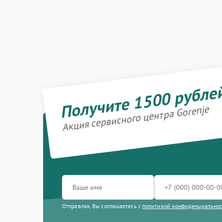
Получите 1500 рубле
Акция сервисного центра Gorenje
Отправляя, Вы соглашаетесь с
политикой конфиденциально