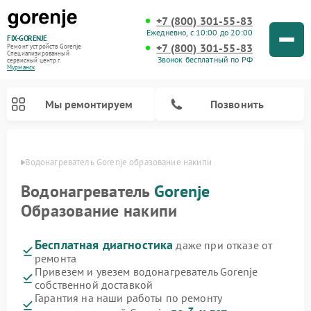
+7 (800) 301-55-83
Ежедневно, с 10:00 до 20:00
FIX-GORENJE
+7 (800) 301-55-83
Ремонт устройств Gorenje
Специализированный
Звонок бесплатный по РФ
cервисный центр г.
Мурманск
Мы ремонтируем
Позвонить
анске
Водонагреватель Gorenje образование накипи
Водонагреватель
Gorenje
Образование накипи
Бесплатная диагностика
даже при отказе от
ремонта
Привезем и увезем водонагреватель Gorenje
собственной доставкой
Ремонт варочных панелей Gorenje
Ремонт посудомоечных машин Gorenje
Ремонт микроволновых печей Gorenje
Ремонт стиральных машин Gorenje
Ремонт духовых шкафов Gorenje
Ремонт парогенераторов Gorenje
Гарантия на наши работы по ремонту