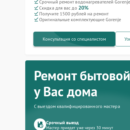
Срочный ремонт водонагревателей Gorenje
20%
Скидка для вас до
Ремонт варочных панелей Gorenje
Ремонт духовых шкафов Gorenje
Ремонт посудомоечных машин Gorenje
Ремонт микроволновых печей Gorenje
Ремонт парогенераторов Gorenje
Ремонт стиральных машин Gorenje
Ремонт холодильников Gorenje
Получите 1500 рублей на ремонт
Оригинальные комплектующие Gorenje
Консультация со специалистом
Уз
Ремонт бытовой
у Вас дома
С выездом квалифицированного мастера
Срочный выезд
Мастер приедет уже через 30 минут