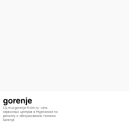
СЦ mur.gorenje-fixim.ru - сеть
сервисных центров в Мурманске по
ремонту и обслуживанию техники
Gorenje