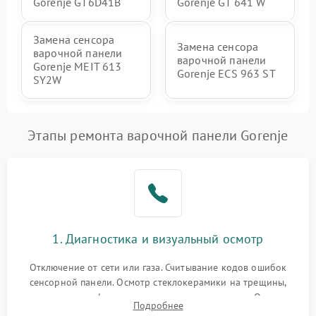
Gorenje GT6D41B
Gorenje GT 641 W
Замена сенсора
Замена сенсора
варочной панели
варочной панели
Gorenje MEIT 613
Gorenje ECS 963 ST
SY2W
Этапы ремонта варочной панели Gorenje
1. Диагностика и визуальный осмотр
Отключение от сети или газа. Считывание кодов ошибок
сенсорной панели. Осмотр стеклокерамики на трещины,
проверка конфорок на равномерность нагрева. Опрос
Подробнее
клиента о симптомах (не включается, не видит посуду,