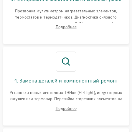
Прозвонка мультиметром нагревательных элементов,
термостатов и термодатчиков. Диагностика силового
модуля, реле, диодных мостов и IGBT-транзисторов (для
Подробнее
индукции). Проверка кранов и газ-контроля (для газовых
панелей).
4. Замена деталей и компонентный ремонт
Установка новых ленточных ТЭНов (Hi-Light), индукторных
катушек или термопар. Перепайка сгоревших элементов на
плате управления, восстановление токопроводящих
Подробнее
дорожек. Очистка контактов и замена поврежденной
проводки.