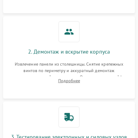
щелкает).
2. Демонтаж и вскрытие корпуса
Извлечение панели из столешницы. Снятие крепежных
винтов по периметру и аккуратный демонтаж
стеклокерамической поверхности. Отсоединение шлейфов
Подробнее
сенсорного блока для доступа к силовым платам, катушкам
или ТЭНам.
3. Тестирование электронных и силовых узлов