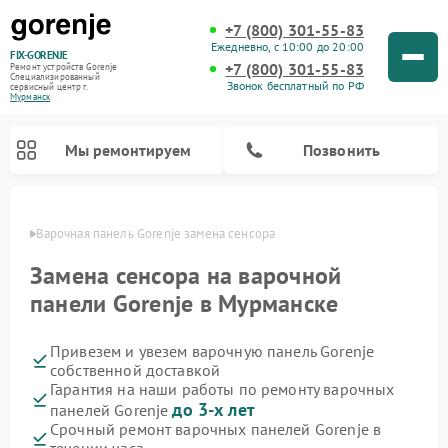
+7 (800) 301-55-83
Ежедневно, с 10:00 до 20:00
FIX-GORENJE
+7 (800) 301-55-83
Ремонт устройств Gorenje
Специализированный
Звонок бесплатный по РФ
cервисный центр г.
Мурманск
Мы ремонтируем
Позвонить
анске
Варочная панель Gorenje замена сенсора
Замена сенсора на варочной
панели Gorenje в Мурманске
Привезем и увезем варочную панель Gorenje
собственной доставкой
Гарантия на наши работы по ремонту варочных
до 3-х лет
панелей Gorenje
Ремонт духовых шкафов Gorenje
Ремонт водонагревателей Gorenje
Ремонт микроволновых печей Gorenje
Ремонт стиральных машин Gorenje
Ремонт посудомоечных машин Gorenje
Ремонт парогенераторов Gorenje
Срочный ремонт варочных панелей Gorenje в