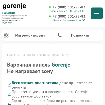
+7 (800) 301-55-83
Ежедневно, с 10:00 до 20:00
FIX-GORENJE
+7 (800) 301-55-83
Ремонт устройств Gorenje
Специализированный
Звонок бесплатный по РФ
cервисный центр г.
Мурманск
Мы ремонтируем
Позвонить
анске
Варочная панель Gorenje не нагревает зону
Варочная панель
Gorenje
Не нагревает зону
Бесплатная диагностика
даже при отказе от
ремонта
Привезем и увезем варочную панель Gorenje
собственной доставкой
Ремонт духовых шкафов Gorenje
Ремонт водонагревателей Gorenje
Ремонт микроволновых печей Gorenje
Ремонт стиральных машин Gorenje
Ремонт посудомоечных машин Gorenje
Ремонт парогенераторов Gorenje
Гарантия на наши работы по ремонту варочных