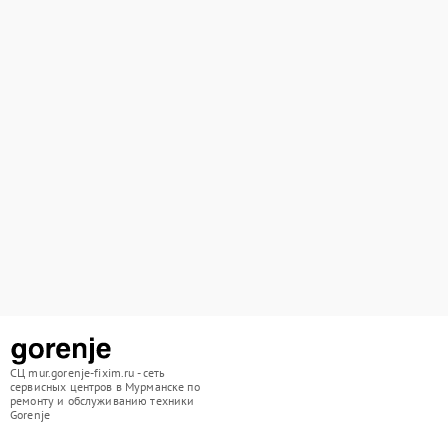
СЦ mur.gorenje-fixim.ru - сеть
сервисных центров в Мурманске по
ремонту и обслуживанию техники
Gorenje