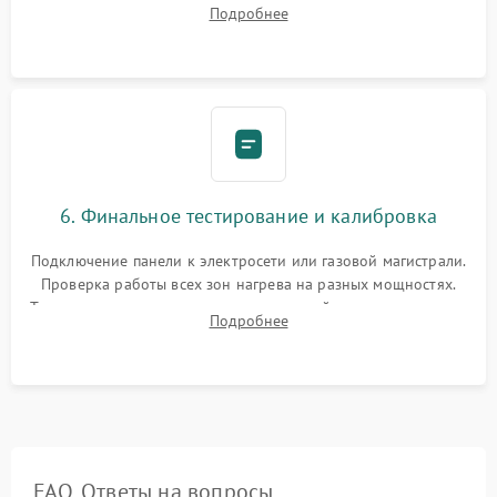
проверкой равномерности зазоров. Нанесение
Подробнее
термостойкого герметика или укладка уплотнительной
ленты по контуру.
6. Финальное тестирование и калибровка
Подключение панели к электросети или газовой магистрали.
Проверка работы всех зон нагрева на разных мощностях.
Тестирование сенсорного управления, таймера, индикаторов
Подробнее
остаточного тепла и систем защиты от перегрева.
FAQ. Ответы на вопросы