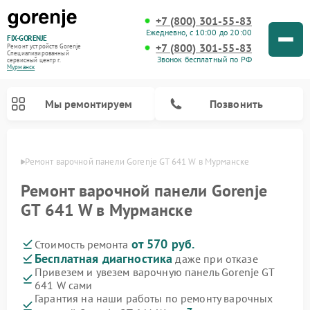
+7 (800) 301-55-83
Ежедневно, с 10:00 до 20:00
FIX-GORENJE
+7 (800) 301-55-83
Ремонт устройств Gorenje
Специализированный
Звонок бесплатный по РФ
cервисный центр г.
Мурманск
Мы ремонтируем
Позвонить
анске
Ремонт варочной панели Gorenje GT 641 W в Мурманске
Ремонт варочной панели Gorenje
GT 641 W в Мурманске
от 570 руб.
Стоимость ремонта
Бесплатная диагностика
даже при отказе
Привезем и увезем варочную панель Gorenje GT
641 W сами
Ремонт духовых шкафов Gorenje
Ремонт водонагревателей Gorenje
Ремонт микроволновых печей Gorenje
Ремонт стиральных машин Gorenje
Ремонт посудомоечных машин Gorenje
Ремонт парогенераторов Gorenje
Гарантия на наши работы по ремонту варочных