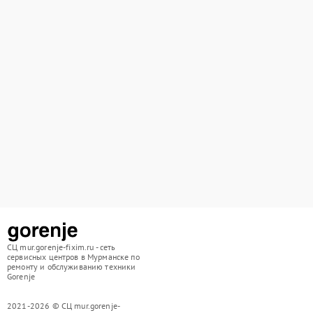
СЦ mur.gorenje-fixim.ru - сеть
сервисных центров в Мурманске по
ремонту и обслуживанию техники
Gorenje
2021-2026 © СЦ mur.gorenje-