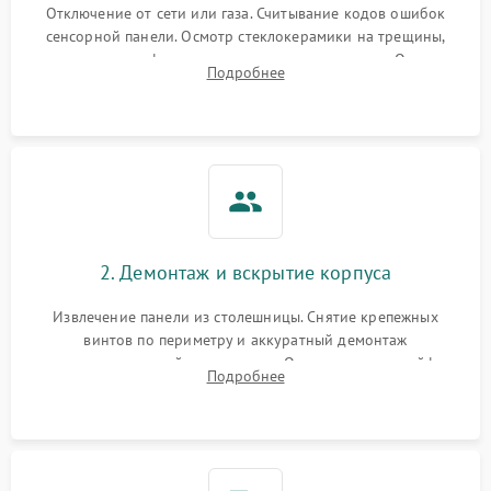
Отключение от сети или газа. Считывание кодов ошибок
сенсорной панели. Осмотр стеклокерамики на трещины,
проверка конфорок на равномерность нагрева. Опрос
Подробнее
клиента о симптомах (не включается, не видит посуду,
щелкает).
2. Демонтаж и вскрытие корпуса
Извлечение панели из столешницы. Снятие крепежных
винтов по периметру и аккуратный демонтаж
стеклокерамической поверхности. Отсоединение шлейфов
Подробнее
сенсорного блока для доступа к силовым платам, катушкам
или ТЭНам.