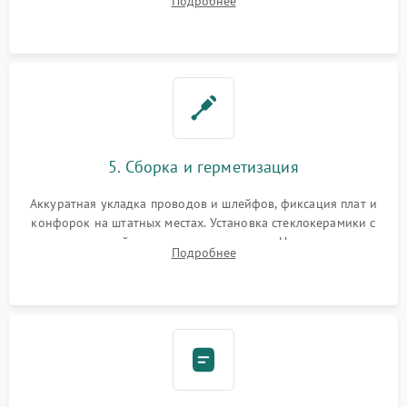
Подробнее
дорожек. Очистка контактов и замена поврежденной
проводки.
5. Сборка и герметизация
Аккуратная укладка проводов и шлейфов, фиксация плат и
конфорок на штатных местах. Установка стеклокерамики с
проверкой равномерности зазоров. Нанесение
Подробнее
термостойкого герметика или укладка уплотнительной
ленты по контуру.