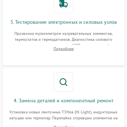
3. Тестирование электронных и силовых узлов
Прозвонка мультиметром нагревательных элементов,
термостатов и термодатчиков. Диагностика силового
модуля, реле, диодных мостов и IGBT-транзисторов (для
Подробнее
индукции). Проверка кранов и газ-контроля (для газовых
панелей).
4. Замена деталей и компонентный ремонт
Установка новых ленточных ТЭНов (Hi-Light), индукторных
катушек или термопар. Перепайка сгоревших элементов на
плате управления, восстановление токопроводящих