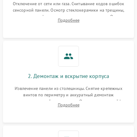
Отключение от сети или газа. Считывание кодов ошибок
сенсорной панели. Осмотр стеклокерамики на трещины,
проверка конфорок на равномерность нагрева. Опрос
Подробнее
клиента о симптомах (не включается, не видит посуду,
щелкает).
2. Демонтаж и вскрытие корпуса
Извлечение панели из столешницы. Снятие крепежных
винтов по периметру и аккуратный демонтаж
стеклокерамической поверхности. Отсоединение шлейфов
Подробнее
сенсорного блока для доступа к силовым платам, катушкам
или ТЭНам.