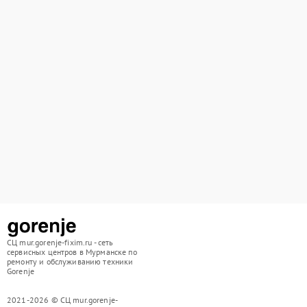
СЦ mur.gorenje-fixim.ru - сеть
сервисных центров в Мурманске по
ремонту и обслуживанию техники
Gorenje
2021-2026 © СЦ mur.gorenje-