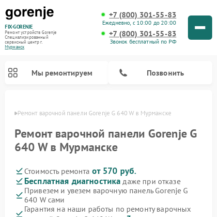
+7 (800) 301-55-83
Ежедневно, с 10:00 до 20:00
FIX-GORENJE
+7 (800) 301-55-83
Ремонт устройств Gorenje
Специализированный
Звонок бесплатный по РФ
cервисный центр г.
Мурманск
Мы ремонтируем
Позвонить
анске
Ремонт варочной панели Gorenje G 640 W в Мурманске
Ремонт варочной панели Gorenje G
640 W в Мурманске
от 570 руб.
Стоимость ремонта
Бесплатная диагностика
даже при отказе
Привезем и увезем варочную панель Gorenje G
640 W сами
Ремонт духовых шкафов Gorenje
Ремонт водонагревателей Gorenje
Ремонт микроволновых печей Gorenje
Ремонт стиральных машин Gorenje
Ремонт посудомоечных машин Gorenje
Ремонт парогенераторов Gorenje
Гарантия на наши работы по ремонту варочных