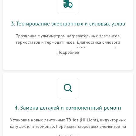
3. Тестирование электронных и силовых узлов
Прозвонка мультиметром нагревательных элементов,
термостатов и термодатчиков. Диагностика силового
модуля, реле, диодных мостов и IGBT-транзисторов (для
Подробнее
индукции). Проверка кранов и газ-контроля (для газовых
панелей).
4. Замена деталей и компонентный ремонт
Установка новых ленточных ТЭНов (Hi-Light), индукторных
катушек или термопар. Перепайка сгоревших элементов на
плате управления, восстановление токопроводящих