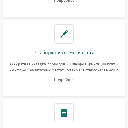
Подробнее
дорожек. Очистка контактов и замена поврежденной
проводки.
5. Сборка и герметизация
Аккуратная укладка проводов и шлейфов, фиксация плат и
конфорок на штатных местах. Установка стеклокерамики с
проверкой равномерности зазоров. Нанесение
Подробнее
термостойкого герметика или укладка уплотнительной
ленты по контуру.