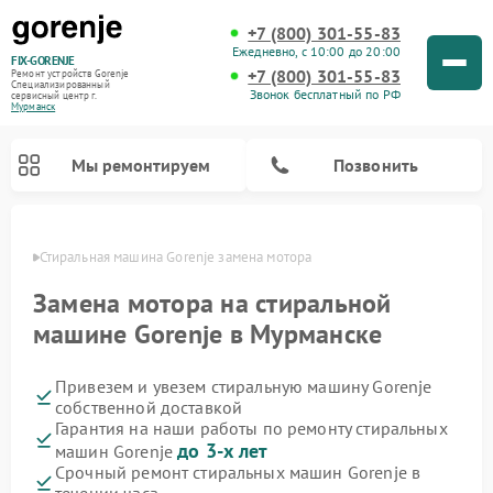
+7 (800) 301-55-83
Ежедневно, с 10:00 до 20:00
FIX-GORENJE
+7 (800) 301-55-83
Ремонт устройств Gorenje
Специализированный
Звонок бесплатный по РФ
cервисный центр г.
Мурманск
Мы ремонтируем
Позвонить
анске
Стиральная машина Gorenje замена мотора
Замена мотора на стиральной
машине Gorenje в Мурманске
Привезем и увезем стиральную машину Gorenje
собственной доставкой
Гарантия на наши работы по ремонту стиральных
до 3-х лет
машин Gorenje
Ремонт варочных панелей Gorenje
Ремонт посудомоечных машин Gorenje
Ремонт парогенераторов Gorenje
Ремонт духовых шкафов Gorenje
Ремонт водонагревателей Gorenje
Ремонт микроволновых печей Gorenje
Срочный ремонт стиральных машин Gorenje в