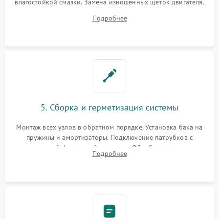
влагостойкой смазки. Замена изношенных щеток двигателя,
порванного ремня привода, неисправного сливного насоса
Подробнее
или поврежденной резиновой манжеты.
5. Сборка и герметизация системы
Монтаж всех узлов в обратном порядке. Установка бака на
пружины и амортизаторы. Подключение патрубков с
надежной фиксацией хомутами. Обработка стыков
Подробнее
герметиком для предотвращения возможных протечек воды.