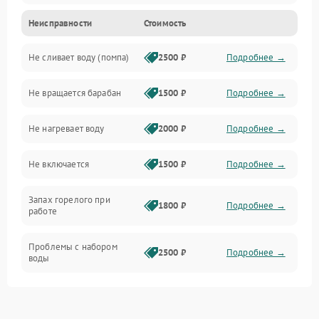
Неисправности
Стоимость
Электропитание
Не сливает воду (помпа)
2500 ₽
Подробнее →
Водоснабжение
Не вращается барабан
1500 ₽
Подробнее →
Слив
Не нагревает воду
2000 ₽
Подробнее →
Программное обеспечение
Не включается
1500 ₽
Подробнее →
Запах горелого при
1800 ₽
Подробнее →
работе
Проблемы с набором
2500 ₽
Подробнее →
воды
Замена ТЭНа
2200 ₽
Подробнее →