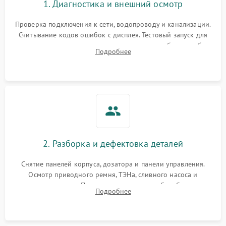
1. Диагностика и внешний осмотр
Проверка подключения к сети, водопроводу и канализации.
Считывание кодов ошибок с дисплея. Тестовый запуск для
выявления посторонних шумов, протечек или сбоев в работе
Подробнее
электронного модуля управления.
2. Разборка и дефектовка деталей
Снятие панелей корпуса, дозатора и панели управления.
Осмотр приводного ремня, ТЭНа, сливного насоса и
амортизаторов. Проверка подшипников барабана и
Подробнее
крестовины на износ, а манжеты люка на разрывы.