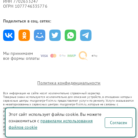
ИНН 7702633247
ОГРН 1077746335776
Поделиться в соц. сетях:
Мы принимаем
все формы оплаты
Политика конфиденциальности
Вся информация на сайте носит исключительно справочный характер.
Товарные знаки используются исключительно для описания устройств, в отношении которых
сервисные центры mur.gorenje-fixim.ru предоставляют услуги по ремонту. Услуги оказываются
в неавторизованных сервисных центрах mur.gorenje-fixim.ru, которые не связаны с
правообладателями товарных знаков или их официальными представителями.
Ремонт осуществляется для устройств, уже введенных в гражданский оборот в соответствии
Этот сайт использует файлы cookie. Вы можете
со статьей 1487 ГК РФ.
Использование товарных знаков не преследует цели индивидуализации услуг или введения
ознакомиться с
правилами использования
Согласен
потребителей в заблуждение, а служит для информирования о предоставляемых услугах по
ремонту техники указанных брендов.
файлов cookie
Представленная на сайте информация не является публичной офертой, определяемой
положениями Статьи 437(2) Гражданского кодекса РФ