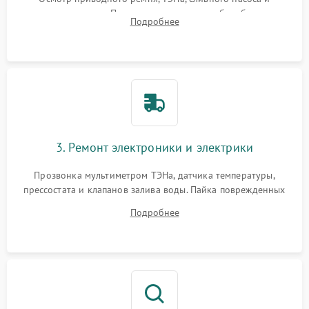
амортизаторов. Проверка подшипников барабана и
Подробнее
крестовины на износ, а манжеты люка на разрывы.
3. Ремонт электроники и электрики
Прозвонка мультиметром ТЭНа, датчика температуры,
прессостата и клапанов залива воды. Пайка поврежденных
дорожек или замена симисторов на плате управления.
Подробнее
Восстановление целостности проводки и контактов.