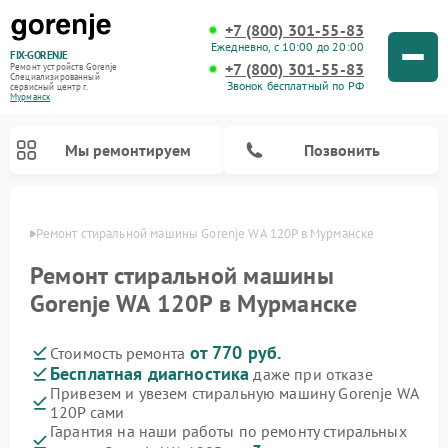
+7 (800) 301-55-83
Ежедневно, с 10:00 до 20:00
FIX-GORENJE
+7 (800) 301-55-83
Ремонт устройств Gorenje
Специализированный
Звонок бесплатный по РФ
cервисный центр г.
Мурманск
Мы ремонтируем
Позвонить
анске
Ремонт стиральной машины Gorenje WA 120P в Мурманске
Ремонт стиральной машины
Gorenje WA 120P в Мурманске
от 770 руб.
Стоимость ремонта
Бесплатная диагностика
даже при отказе
Привезем и увезем стиральную машину Gorenje WA
120P сами
Ремонт варочных панелей Gorenje
Ремонт посудомоечных машин Gorenje
Ремонт парогенераторов Gorenje
Ремонт духовых шкафов Gorenje
Ремонт водонагревателей Gorenje
Ремонт микроволновых печей Gorenje
Гарантия на наши работы по ремонту стиральных