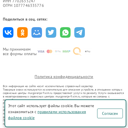
ИНН 7702633247
ОГРН 1077746335776
Поделиться в соц. сетях:
Мы принимаем
все формы оплаты
Политика конфиденциальности
Вся информация на сайте носит исключительно справочный характер.
Товарные знаки используются исключительно для описания устройств, в отношении которых
сервисные центры mur.gorenje-fixim.ru предоставляют услуги по ремонту. Услуги оказываются
в неавторизованных сервисных центрах mur.gorenje-fixim.ru, которые не связаны с
правообладателями товарных знаков или их официальными представителями.
Ремонт осуществляется для устройств, уже введенных в гражданский оборот в соответствии
Этот сайт использует файлы cookie. Вы можете
со статьей 1487 ГК РФ.
Использование товарных знаков не преследует цели индивидуализации услуг или введения
ознакомиться с
правилами использования
Согласен
потребителей в заблуждение, а служит для информирования о предоставляемых услугах по
ремонту техники указанных брендов.
файлов cookie
Представленная на сайте информация не является публичной офертой, определяемой
положениями Статьи 437(2) Гражданского кодекса РФ