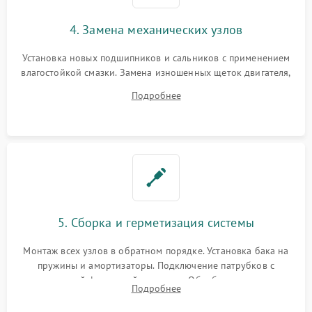
4. Замена механических узлов
Установка новых подшипников и сальников с применением
влагостойкой смазки. Замена изношенных щеток двигателя,
порванного ремня привода, неисправного сливного насоса
Подробнее
или поврежденной резиновой манжеты.
5. Сборка и герметизация системы
Монтаж всех узлов в обратном порядке. Установка бака на
пружины и амортизаторы. Подключение патрубков с
надежной фиксацией хомутами. Обработка стыков
Подробнее
герметиком для предотвращения возможных протечек воды.