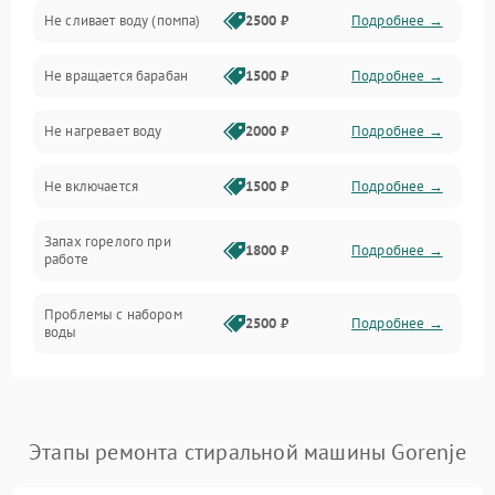
Не сливает воду (помпа)
2500 ₽
Подробнее →
Водоснабжение
Не вращается барабан
1500 ₽
Подробнее →
Слив
Не нагревает воду
2000 ₽
Подробнее →
Программное обеспечение
Не включается
1500 ₽
Подробнее →
Запах горелого при
1800 ₽
Подробнее →
работе
Проблемы с набором
2500 ₽
Подробнее →
воды
Замена ТЭНа
2200 ₽
Подробнее →
Замена платы управления
2200 ₽
Подробнее →
Этапы ремонта стиральной машины Gorenje