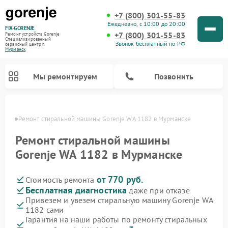
+7 (800) 301-55-83
Ежедневно, с 10:00 до 20:00
FIX-GORENJE
+7 (800) 301-55-83
Ремонт устройств Gorenje
Специализированный
Звонок бесплатный по РФ
cервисный центр г.
Мурманск
Мы ремонтируем
Позвонить
анске
Ремонт стиральной машины Gorenje WA 1182 в Мурманске
Ремонт стиральной машины
Gorenje WA 1182 в Мурманске
от 770 руб.
Стоимость ремонта
Бесплатная диагностика
даже при отказе
Привезем и увезем стиральную машину Gorenje WA
1182 сами
Ремонт варочных панелей Gorenje
Ремонт посудомоечных машин Gorenje
Ремонт парогенераторов Gorenje
Ремонт духовых шкафов Gorenje
Ремонт водонагревателей Gorenje
Ремонт микроволновых печей Gorenje
Гарантия на наши работы по ремонту стиральных