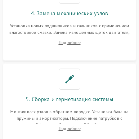
4. Замена механических узлов
Установка новых подшипников и сальников с применением
влагостойкой смазки. Замена изношенных щеток двигателя,
порванного ремня привода, неисправного сливного насоса
Подробнее
или поврежденной резиновой манжеты.
5. Сборка и герметизация системы
Монтаж всех узлов в обратном порядке. Установка бака на
пружины и амортизаторы. Подключение патрубков с
надежной фиксацией хомутами. Обработка стыков
Подробнее
герметиком для предотвращения возможных протечек воды.