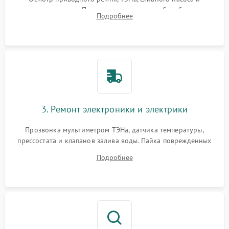
амортизаторов. Проверка подшипников барабана и
Подробнее
крестовины на износ, а манжеты люка на разрывы.
3. Ремонт электроники и электрики
Прозвонка мультиметром ТЭНа, датчика температуры,
прессостата и клапанов залива воды. Пайка поврежденных
дорожек или замена симисторов на плате управления.
Подробнее
Восстановление целостности проводки и контактов.