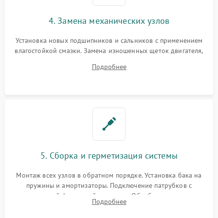
4. Замена механических узлов
Установка новых подшипников и сальников с применением
влагостойкой смазки. Замена изношенных щеток двигателя,
порванного ремня привода, неисправного сливного насоса
Подробнее
или поврежденной резиновой манжеты.
5. Сборка и герметизация системы
Монтаж всех узлов в обратном порядке. Установка бака на
пружины и амортизаторы. Подключение патрубков с
надежной фиксацией хомутами. Обработка стыков
Подробнее
герметиком для предотвращения возможных протечек воды.