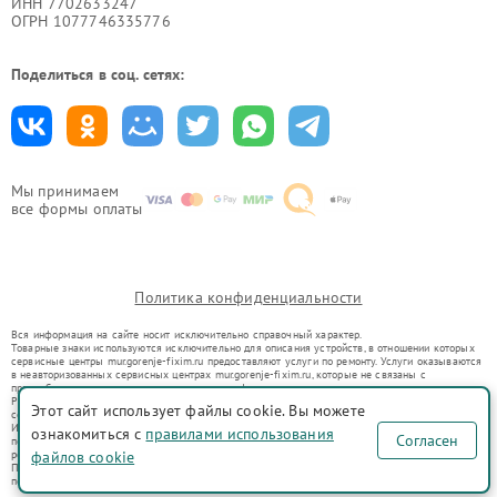
ИНН 7702633247
ОГРН 1077746335776
Поделиться в соц. сетях:
Мы принимаем
все формы оплаты
Политика конфиденциальности
Вся информация на сайте носит исключительно справочный характер.
Товарные знаки используются исключительно для описания устройств, в отношении которых
сервисные центры mur.gorenje-fixim.ru предоставляют услуги по ремонту. Услуги оказываются
в неавторизованных сервисных центрах mur.gorenje-fixim.ru, которые не связаны с
правообладателями товарных знаков или их официальными представителями.
Ремонт осуществляется для устройств, уже введенных в гражданский оборот в соответствии
Этот сайт использует файлы cookie. Вы можете
со статьей 1487 ГК РФ.
Использование товарных знаков не преследует цели индивидуализации услуг или введения
ознакомиться с
правилами использования
Согласен
потребителей в заблуждение, а служит для информирования о предоставляемых услугах по
ремонту техники указанных брендов.
файлов cookie
Представленная на сайте информация не является публичной офертой, определяемой
положениями Статьи 437(2) Гражданского кодекса РФ