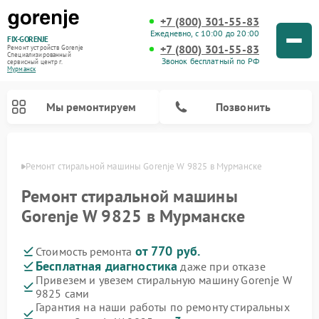
+7 (800) 301-55-83
Ежедневно, с 10:00 до 20:00
FIX-GORENJE
+7 (800) 301-55-83
Ремонт устройств Gorenje
Специализированный
Звонок бесплатный по РФ
cервисный центр г.
Мурманск
Мы ремонтируем
Позвонить
анске
Ремонт стиральной машины Gorenje W 9825 в Мурманске
Ремонт стиральной машины
Gorenje W 9825 в Мурманске
от 770 руб.
Стоимость ремонта
Бесплатная диагностика
даже при отказе
Привезем и увезем стиральную машину Gorenje W
9825 сами
Ремонт варочных панелей Gorenje
Ремонт посудомоечных машин Gorenje
Ремонт парогенераторов Gorenje
Ремонт духовых шкафов Gorenje
Ремонт водонагревателей Gorenje
Ремонт микроволновых печей Gorenje
Гарантия на наши работы по ремонту стиральных