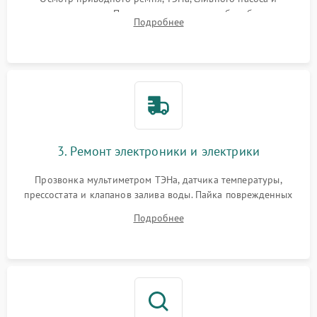
амортизаторов. Проверка подшипников барабана и
Подробнее
крестовины на износ, а манжеты люка на разрывы.
3. Ремонт электроники и электрики
Прозвонка мультиметром ТЭНа, датчика температуры,
прессостата и клапанов залива воды. Пайка поврежденных
дорожек или замена симисторов на плате управления.
Подробнее
Восстановление целостности проводки и контактов.