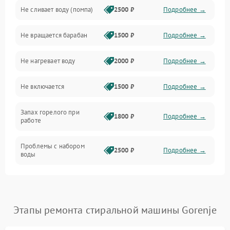
Не сливает воду (помпа)
2500 ₽
Подробнее →
Водоснабжение
Не вращается барабан
1500 ₽
Подробнее →
Слив
Не нагревает воду
2000 ₽
Подробнее →
Программное обеспечение
Не включается
1500 ₽
Подробнее →
Запах горелого при
1800 ₽
Подробнее →
работе
Проблемы с набором
2500 ₽
Подробнее →
воды
Замена ТЭНа
2200 ₽
Подробнее →
Замена платы управления
2200 ₽
Подробнее →
Этапы ремонта стиральной машины Gorenje