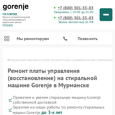
+7 (800) 301-55-83
Ежедневно, с 10:00 до 20:00
FIX-GORENJE
+7 (800) 301-55-83
Ремонт устройств Gorenje
Специализированный
Звонок бесплатный по РФ
cервисный центр г.
Мурманск
Мы ремонтируем
Позвонить
анске
Стиральная машина Gorenje ремонт платы управления (восстановление
Ремонт платы управления
(восстановление) на стиральной
машине Gorenje в Мурманске
Привезем и увезем стиральную машину Gorenje
собственной доставкой
Гарантия на наши работы по ремонту стиральных
Ремонт варочных панелей Gorenje
Ремонт посудомоечных машин Gorenje
Ремонт парогенераторов Gorenje
Ремонт духовых шкафов Gorenje
Ремонт водонагревателей Gorenje
Ремонт микроволновых печей Gorenje
до 3-х лет
машин Gorenje