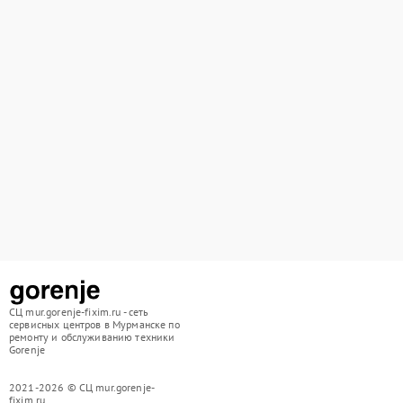
СЦ mur.gorenje-fixim.ru - сеть
сервисных центров в Мурманске по
ремонту и обслуживанию техники
Gorenje
2021-2026 © СЦ mur.gorenje-
fixim.ru