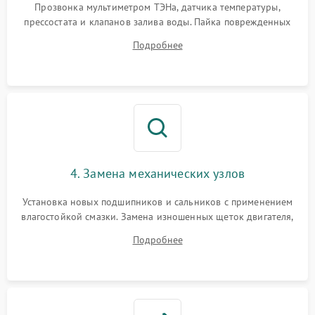
Прозвонка мультиметром ТЭНа, датчика температуры,
прессостата и клапанов залива воды. Пайка поврежденных
дорожек или замена симисторов на плате управления.
Подробнее
Восстановление целостности проводки и контактов.
4. Замена механических узлов
Установка новых подшипников и сальников с применением
влагостойкой смазки. Замена изношенных щеток двигателя,
порванного ремня привода, неисправного сливного насоса
Подробнее
или поврежденной резиновой манжеты.