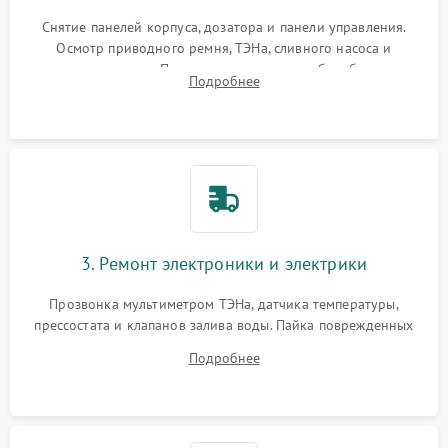
Снятие панелей корпуса, дозатора и панели управления.
Осмотр приводного ремня, ТЭНа, сливного насоса и
амортизаторов. Проверка подшипников барабана и
Подробнее
крестовины на износ, а манжеты люка на разрывы.
3. Ремонт электроники и электрики
Прозвонка мультиметром ТЭНа, датчика температуры,
прессостата и клапанов залива воды. Пайка поврежденных
дорожек или замена симисторов на плате управления.
Подробнее
Восстановление целостности проводки и контактов.