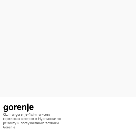
СЦ mur.gorenje-fixim.ru - сеть
сервисных центров в Мурманске по
ремонту и обслуживанию техники
Gorenje