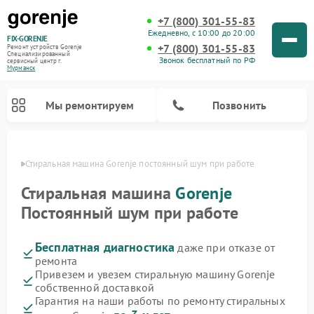
+7 (800) 301-55-83
Ежедневно, с 10:00 до 20:00
FIX-GORENJE
+7 (800) 301-55-83
Ремонт устройств Gorenje
Специализированный
Звонок бесплатный по РФ
cервисный центр г.
Мурманск
Мы ремонтируем
Позвонить
анске
Стиральная машина Gorenje постоянный шум при работе
Стиральная машина
Gorenje
Постоянный шум при работе
Бесплатная диагностика
даже при отказе от
ремонта
Привезем и увезем стиральную машину Gorenje
собственной доставкой
Ремонт варочных панелей Gorenje
Ремонт посудомоечных машин Gorenje
Ремонт парогенераторов Gorenje
Ремонт духовых шкафов Gorenje
Ремонт водонагревателей Gorenje
Ремонт микроволновых печей Gorenje
Гарантия на наши работы по ремонту стиральных