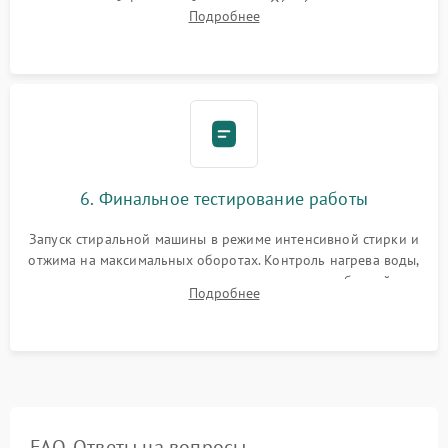
надежной фиксацией хомутами. Обработка стыков
Подробнее
герметиком для предотвращения возможных протечек воды.
6. Финальное тестирование работы
Запуск стиральной машины в режиме интенсивной стирки и
отжима на максимальных оборотах. Контроль нагрева воды,
корректности слива, отсутствия излишних вибраций,
Подробнее
посторонних стуков и протечек под корпусом.
FAQ. Ответы на вопросы