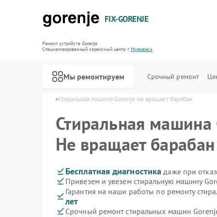
FIX-GORENJE
Ремонт устройств Gorenje
Специализированный cервисный центр г.
Мурманск
Мы ремонтируем
Срочный ремонт
Це
orenje в Мурманске
Стиральная машина Gorenje не вращает барабан
Стиральная машина
Не вращает барабан
Бесплатная диагностика
даже при отказ
Привезем и увезем стиральную машину Gor
Гарантия на наши работы по ремонту стир
лет
Срочный ремонт стиральных машин Gorenje