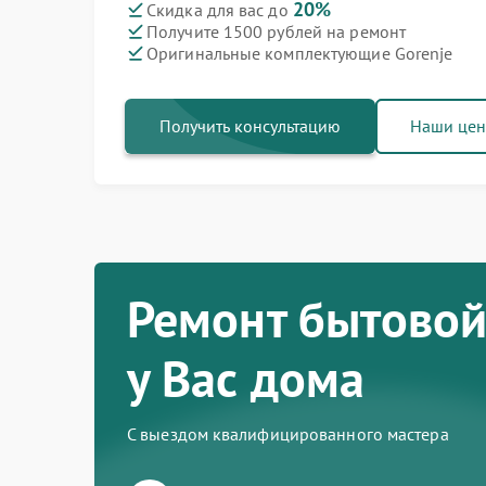
20%
Скидка для вас до
Получите 1500 рублей на ремонт
Ремонт варочных панелей Gorenje
Ремонт духовых шкафов Gorenje
Ремонт посудомоечных машин Gorenje
Ремонт водонагревателей Gorenje
Ремонт микроволновых печей Gorenje
Ремонт парогенераторов Gorenje
Ремонт холодильников Gorenje
Оригинальные комплектующие Gorenje
Получить консультацию
Наши це
Ремонт бытовой
у Вас дома
С выездом квалифицированного мастера