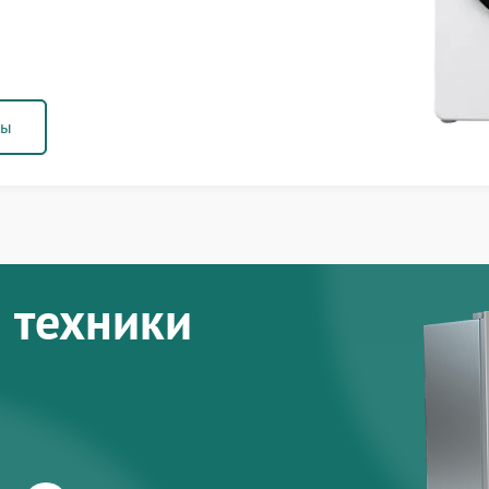
ны
 техники