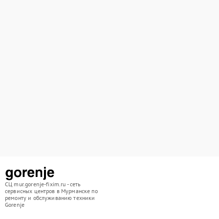
СЦ mur.gorenje-fixim.ru - сеть
сервисных центров в Мурманске по
ремонту и обслуживанию техники
Gorenje