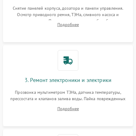
Снятие панелей корпуса, дозатора и панели управления.
Осмотр приводного ремня, ТЭНа, сливного насоса и
амортизаторов. Проверка подшипников барабана и
Подробнее
крестовины на износ, а манжеты люка на разрывы.
3. Ремонт электроники и электрики
Прозвонка мультиметром ТЭНа, датчика температуры,
прессостата и клапанов залива воды. Пайка поврежденных
дорожек или замена симисторов на плате управления.
Подробнее
Восстановление целостности проводки и контактов.