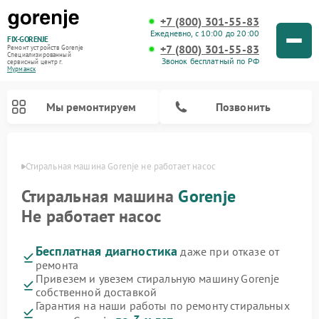
+7 (800) 301-55-83
Ежедневно, с 10:00 до 20:00
FIX-GORENJE
+7 (800) 301-55-83
Ремонт устройств Gorenje
Специализированный
Звонок бесплатный по РФ
cервисный центр г.
Мурманск
Мы ремонтируем
Позвонить
анске
Стиральная машина Gorenje не работает насос
Стиральная машина
Gorenje
Не работает насос
Бесплатная диагностика
даже при отказе от
ремонта
Привезем и увезем стиральную машину Gorenje
собственной доставкой
Ремонт варочных панелей Gorenje
Ремонт посудомоечных машин Gorenje
Ремонт парогенераторов Gorenje
Ремонт духовых шкафов Gorenje
Ремонт водонагревателей Gorenje
Ремонт микроволновых печей Gorenje
Гарантия на наши работы по ремонту стиральных