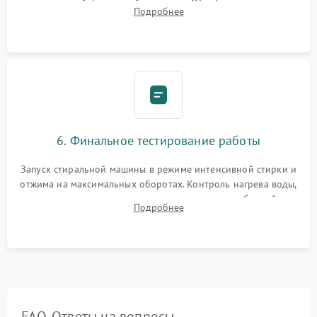
надежной фиксацией хомутами. Обработка стыков
Подробнее
герметиком для предотвращения возможных протечек воды.
6. Финальное тестирование работы
Запуск стиральной машины в режиме интенсивной стирки и
отжима на максимальных оборотах. Контроль нагрева воды,
корректности слива, отсутствия излишних вибраций,
Подробнее
посторонних стуков и протечек под корпусом.
FAQ. Ответы на вопросы