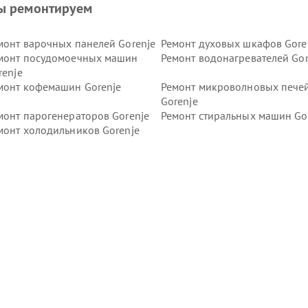
ы ремонтируем
монт варочных панелей Gorenje
Ремонт духовых шкафов Gore
монт посудомоечных машин
Ремонт водонагревателей Gor
renje
монт кофемашин Gorenje
Ремонт микроволновых пече
Gorenje
монт парогенераторов Gorenje
Ремонт стиральных машин Go
монт холодильников Gorenje