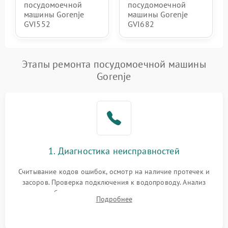
посудомоечной
посудомоечной
машины Gorenje
машины Gorenje
GVI552
GVI682
Этапы ремонта посудомоечной машины
Gorenje
1. Диагностика неисправностей
Считывание кодов ошибок, осмотр на наличие протечек и
засоров. Проверка подключения к водопроводу. Анализ
жалоб на отсутствие слива, нагрева, вращения
Подробнее
разбрызгивателей или срабатывание системы защиты
аквастоп.