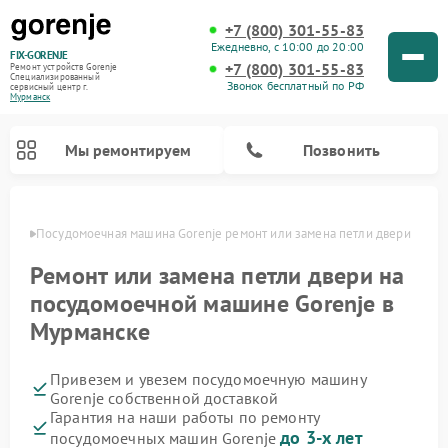
+7 (800) 301-55-83
Ежедневно, с 10:00 до 20:00
FIX-GORENJE
+7 (800) 301-55-83
Ремонт устройств Gorenje
Специализированный
Звонок бесплатный по РФ
cервисный центр г.
Мурманск
Мы ремонтируем
Позвонить
анске
Посудомоечная машина Gorenje ремонт или замена петли двери
Ремонт или замена петли двери на
посудомоечной машине Gorenje в
Мурманске
Привезем и увезем посудомоечную машину
Gorenje собственной доставкой
Гарантия на наши работы по ремонту
Ремонт варочных панелей Gorenje
Ремонт водонагревателей Gorenje
Ремонт микроволновых печей Gorenje
Ремонт стиральных машин Gorenje
Ремонт духовых шкафов Gorenje
Ремонт парогенераторов Gorenje
до 3-х лет
посудомоечных машин Gorenje