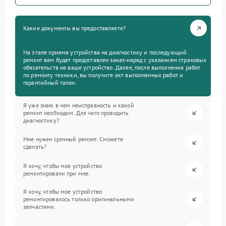
Какие документы вы предоставляете?
На этапе приема устройства на диагностику и последующий
ремонт вам будет предоставлен заказ-наряд с указанием страховых
обязательств на ваше устройство. Далее, после выполнения работ
по ремонту техники, вы получите акт выполненных работ и
гарантийный талон.
Я уже знаю в чем неисправность и какой
ремонт необходим. Для чего проводить
диагностику?
Мне нужен срочный ремонт. Сможете
сделать?
Я хочу, чтобы мое устройство
ремонтировали при мне.
Я хочу, чтобы мое устройство
ремонтировалось только оригинальными
запчастями.