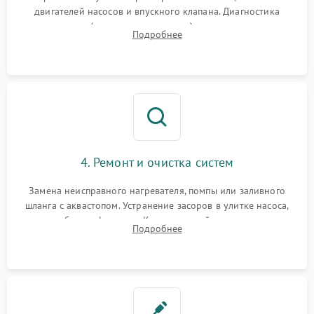
двигателей насосов и впускного клапана. Диагностика
прессостата (датчика уровня воды), датчика мутности,
Подробнее
концевика дверцы и электронного модуля управления.
4. Ремонт и очистка систем
Замена неисправного нагревателя, помпы или заливного
шланга с аквастопом. Устранение засоров в улитке насоса,
патрубках и фильтрах. Компонентный ремонт платы
Подробнее
управления, восстановление поврежденной проводки.