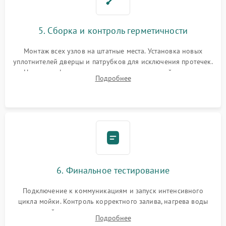
5. Сборка и контроль герметичности
Монтаж всех узлов на штатные места. Установка новых
уплотнителей дверцы и патрубков для исключения протечек.
Надежная фиксация хомутов гидравлической системы,
Подробнее
сборка корпуса и установка датчика поплавка.
6. Финальное тестирование
Подключение к коммуникациям и запуск интенсивного
цикла мойки. Контроль корректного залива, нагрева воды
до нужной температуры, отсутствия посторонних шумов,
Подробнее
штатного слива и абсолютной сухости в поддоне.