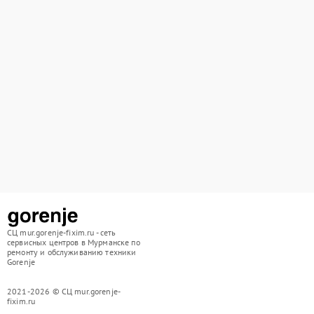
СЦ mur.gorenje-fixim.ru - сеть
сервисных центров в Мурманске по
ремонту и обслуживанию техники
Gorenje
2021-2026 © СЦ mur.gorenje-
fixim.ru