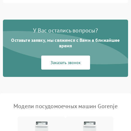
Не запускается цикл
1800 ₽
Подробнее →
стирки
Проблемы с набором
1800 ₽
Подробнее →
воды
У Вас остались вопросы?
Оставьте заявку, мы свяжемся с Вами в ближайшее
Не работает сушилка
2100 ₽
Подробнее →
время
Сбои в работе таймера
1700 ₽
Подробнее →
Заказать звонок
Проблемы с
2100 ₽
Подробнее →
циркуляционным насосом
Модели посудомоечных машин Gorenje