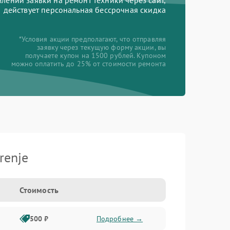
ении заявки на ремонт техники через сайт,
действует персональная бессрочная скидка
*Условия акции предполагают, что отправляя
заявку через текущую форму акции, вы
получаете купон на 1500 рублей. Купоном
можно оплатить до 25% от стоимости ремонта
renje
Стоимость
500 ₽
Подробнее →