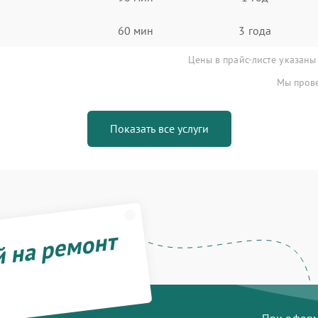
60 мин
3 года
Цены в прайс-листе указаны
Мы прове
Показать все услуги
й на ремонт