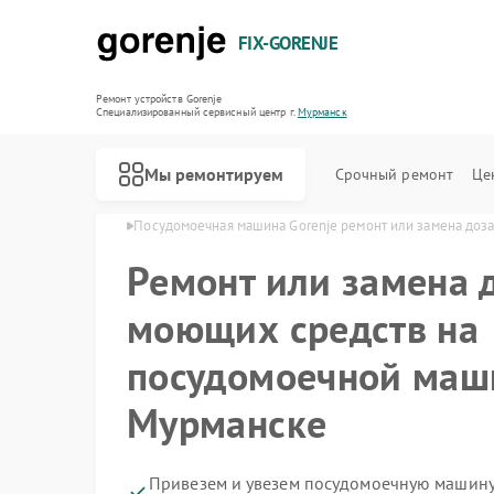
FIX-GORENJE
Ремонт устройств Gorenje
Специализированный cервисный центр г.
Мурманск
Мы ремонтируем
Срочный ремонт
Це
orenje в Мурманске
Посудомоечная машина Gorenje ремонт или замена доз
Ремонт или замена 
моющих средств на
посудомоечной маши
Мурманске
Привезем и увезем посудомоечную машину