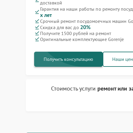
доставкой
Гарантия на наши работы по ремонту пос
Ремонт варочных панелей Gorenje
Ремонт духовых шкафов Gorenje
Ремонт водонагревателей Gorenje
Ремонт микроволновых печей Gorenje
Ремонт парогенераторов Gorenje
Ремонт стиральных машин Gorenje
Ремонт холодильников Gorenje
х лет
Срочный ремонт посудомоечных машин Gor
20%
Скидка для вас до
Получите 1500 рублей на ремонт
Оригинальные комплектующие Gorenje
Получить консультацию
Наши це
Стоимость услуги
ремонт или 