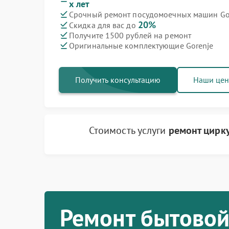
х лет
Срочный ремонт посудомоечных машин Gor
Ремонт варочных панелей Gorenje
Ремонт духовых шкафов Gorenje
Ремонт водонагревателей Gorenje
Ремонт микроволновых печей Gorenje
Ремонт парогенераторов Gorenje
Ремонт стиральных машин Gorenje
Ремонт холодильников Gorenje
20%
Скидка для вас до
Получите 1500 рублей на ремонт
Оригинальные комплектующие Gorenje
Получить консультацию
Наши це
Стоимость услуги
ремонт цирк
Ремонт бытовой