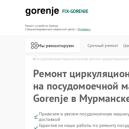
FIX-GORENJE
Ремонт устройств Gorenje
Специализированный cервисный центр г.
Мурманск
Мы ремонтируем
Срочный ремонт
Це
orenje в Мурманске
Посудомоечная машина Gorenje ремонт циркуляционног
Ремонт циркуляцион
на посудомоечной 
Gorenje в Мурманск
Привезем и увезем посудомоечную машину
доставкой
Гарантия на наши работы по ремонту пос