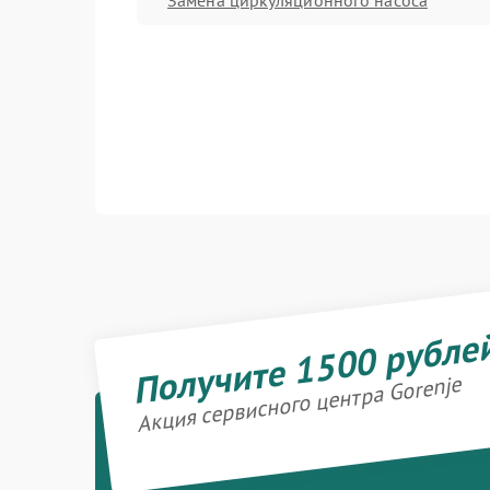
Получите 1500 рубле
Акция сервисного центра Gorenje