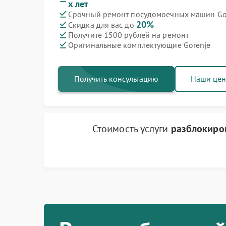
х лет
Срочный ремонт посудомоечных машин Gor
Ремонт варочных панелей Gorenje
Ремонт духовых шкафов Gorenje
Ремонт водонагревателей Gorenje
Ремонт микроволновых печей Gorenje
Ремонт парогенераторов Gorenje
Ремонт стиральных машин Gorenje
Ремонт холодильников Gorenje
20%
Скидка для вас до
Получите 1500 рублей на ремонт
Оригинальные комплектующие Gorenje
Получить консультацию
Наши це
Стоимость услуги
разблокиро