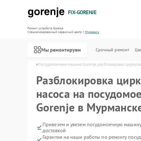
FIX-GORENJE
Ремонт устройств Gorenje
Специализированный cервисный центр г.
Мурманск
Мы ремонтируем
Срочный ремонт
Це
orenje в Мурманске
Посудомоечная машина Gorenje разблокировка циркуля
Разблокировка цир
насоса на посудомо
Gorenje в Мурманск
Привезем и увезем посудомоечную машину
доставкой
Гарантия на наши работы по ремонту пос