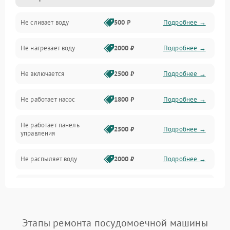
Не сливает воду
500 ₽
Подробнее →
Электропитание
Не нагревает воду
2000 ₽
Подробнее →
Датчики
Не включается
2500 ₽
Подробнее →
Нагрев
Не работает насос
1800 ₽
Подробнее →
Вода
Не работает панель
Гигиена
2500 ₽
Подробнее →
управления
Программное обеспечение
Не распыляет воду
2000 ₽
Подробнее →
Не запускается цикл
1800 ₽
Подробнее →
стирки
Проблемы с набором
Этапы ремонта посудомоечной машины
1800 ₽
Подробнее →
воды