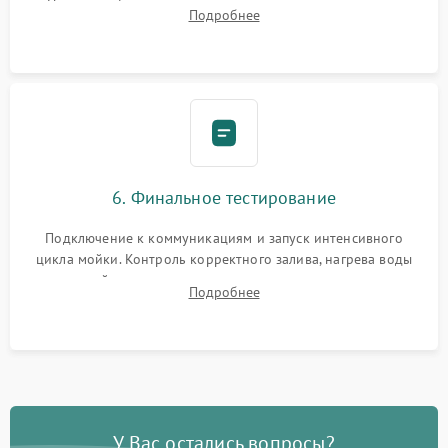
Надежная фиксация хомутов гидравлической системы,
Подробнее
сборка корпуса и установка датчика поплавка.
6. Финальное тестирование
Подключение к коммуникациям и запуск интенсивного
цикла мойки. Контроль корректного залива, нагрева воды
до нужной температуры, отсутствия посторонних шумов,
Подробнее
штатного слива и абсолютной сухости в поддоне.
У Вас остались вопросы?