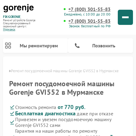
+7 (800) 301-55-83
Ежедневно, с 10:00 до 20:00
FIX-GORENJE
+7 (800) 301-55-83
Ремонт устройств Gorenje
Специализированный
Звонок бесплатный по РФ
cервисный центр г.
Мурманск
Мы ремонтируем
Позвонить
анске
Ремонт посудомоечной машины Gorenje GVI552 в Мурманске
Ремонт посудомоечной машины
Gorenje GVI552 в Мурманске
от 770 руб.
Стоимость ремонта
Бесплатная диагностика
даже при отказе
Привезем и увезем посудомоечную машину
Gorenje GVI552 сами
Ремонт варочных панелей Gorenje
Ремонт водонагревателей Gorenje
Ремонт микроволновых печей Gorenje
Ремонт стиральных машин Gorenje
Ремонт духовых шкафов Gorenje
Ремонт парогенераторов Gorenje
Гарантия на наши работы по ремонту