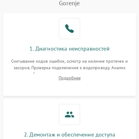
Gorenje
Не работает сушилка
2100 ₽
Подробнее →
Сбои в работе таймера
1700 ₽
Подробнее →
Проблемы с
2100 ₽
Подробнее →
1. Диагностика неисправностей
циркуляционным насосом
Считывание кодов ошибок, осмотр на наличие протечек и
засоров. Проверка подключения к водопроводу. Анализ
жалоб на отсутствие слива, нагрева, вращения
Подробнее
разбрызгивателей или срабатывание системы защиты
аквастоп.
2. Демонтаж и обеспечение доступа