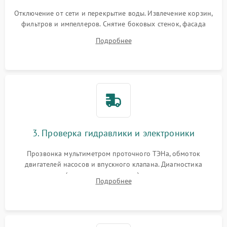
Отключение от сети и перекрытие воды. Извлечение корзин,
фильтров и импеллеров. Снятие боковых стенок, фасада
дверцы или нижнего поддона для прямого доступа к
Подробнее
циркуляционному насосу, ТЭНу и сливной помпе.
3. Проверка гидравлики и электроники
Прозвонка мультиметром проточного ТЭНа, обмоток
двигателей насосов и впускного клапана. Диагностика
прессостата (датчика уровня воды), датчика мутности,
Подробнее
концевика дверцы и электронного модуля управления.