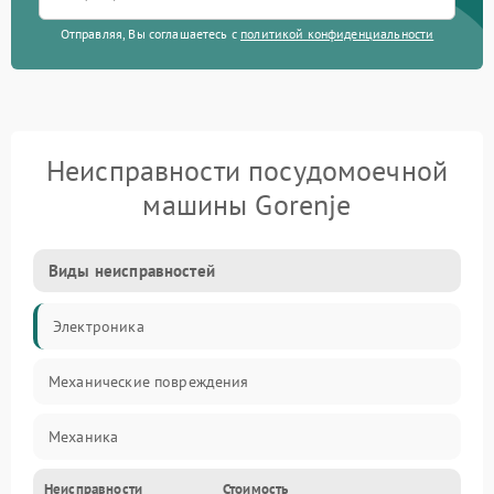
Отправляя, Вы соглашаетесь с
политикой конфиденциальности
Неисправности посудомоечной
машины Gorenje
Виды неисправностей
Электроника
Механические повреждения
Механика
Неисправности
Стоимость
Управление