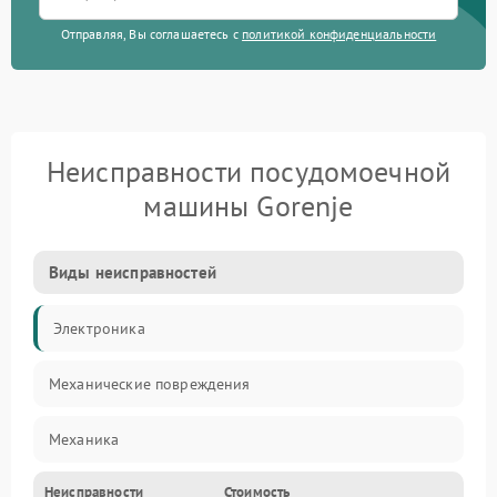
Отправляя, Вы соглашаетесь с
политикой конфиденциальности
Неисправности посудомоечной
машины Gorenje
Виды неисправностей
Электроника
Механические повреждения
Механика
Неисправности
Стоимость
Управление