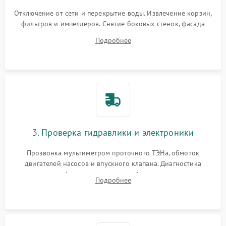
Отключение от сети и перекрытие воды. Извлечение корзин,
фильтров и импеллеров. Снятие боковых стенок, фасада
дверцы или нижнего поддона для прямого доступа к
Подробнее
циркуляционному насосу, ТЭНу и сливной помпе.
3. Проверка гидравлики и электроники
Прозвонка мультиметром проточного ТЭНа, обмоток
двигателей насосов и впускного клапана. Диагностика
прессостата (датчика уровня воды), датчика мутности,
Подробнее
концевика дверцы и электронного модуля управления.