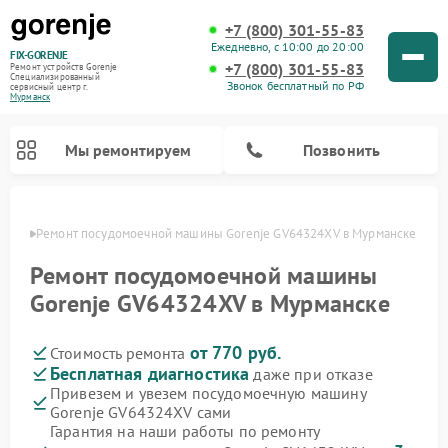
+7 (800) 301-55-83
Ежедневно, с 10:00 до 20:00
FIX-GORENJE
+7 (800) 301-55-83
Ремонт устройств Gorenje
Специализированный
Звонок бесплатный по РФ
cервисный центр г.
Мурманск
Мы ремонтируем
Позвонить
анске
Ремонт посудомоечной машины Gorenje GV64324XV в Мурманске
Ремонт посудомоечной машины
Gorenje GV64324XV в Мурманске
от 770 руб.
Стоимость ремонта
Бесплатная диагностика
даже при отказе
Привезем и увезем посудомоечную машину
Gorenje GV64324XV сами
Ремонт варочных панелей Gorenje
Ремонт водонагревателей Gorenje
Ремонт микроволновых печей Gorenje
Ремонт стиральных машин Gorenje
Ремонт духовых шкафов Gorenje
Ремонт парогенераторов Gorenje
Гарантия на наши работы по ремонту