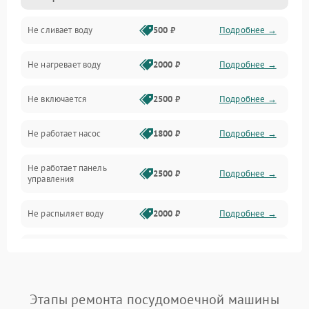
Не сливает воду
500 ₽
Подробнее →
Электропитание
Не нагревает воду
2000 ₽
Подробнее →
Датчики
Не включается
2500 ₽
Подробнее →
Нагрев
Не работает насос
1800 ₽
Подробнее →
Вода
Не работает панель
Гигиена
2500 ₽
Подробнее →
управления
Программное обеспечение
Не распыляет воду
2000 ₽
Подробнее →
Не запускается цикл
1800 ₽
Подробнее →
стирки
Проблемы с набором
Этапы ремонта посудомоечной машины
1800 ₽
Подробнее →
воды