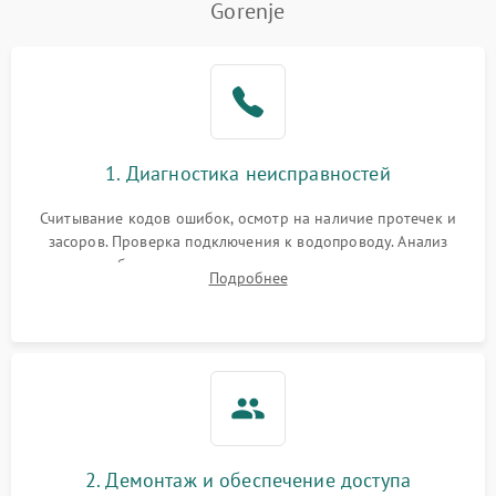
Gorenje
Не работает сушилка
2100 ₽
Подробнее →
Сбои в работе таймера
1700 ₽
Подробнее →
Проблемы с
2100 ₽
Подробнее →
1. Диагностика неисправностей
циркуляционным насосом
Считывание кодов ошибок, осмотр на наличие протечек и
засоров. Проверка подключения к водопроводу. Анализ
жалоб на отсутствие слива, нагрева, вращения
Подробнее
разбрызгивателей или срабатывание системы защиты
аквастоп.
2. Демонтаж и обеспечение доступа