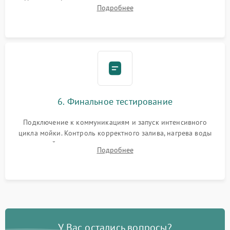
Надежная фиксация хомутов гидравлической системы,
Подробнее
сборка корпуса и установка датчика поплавка.
6. Финальное тестирование
Подключение к коммуникациям и запуск интенсивного
цикла мойки. Контроль корректного залива, нагрева воды
до нужной температуры, отсутствия посторонних шумов,
Подробнее
штатного слива и абсолютной сухости в поддоне.
У Вас остались вопросы?