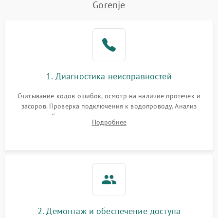
Gorenje
Не работает сушилка
2100 ₽
Подробнее →
Сбои в работе таймера
1700 ₽
Подробнее →
Проблемы с
2100 ₽
Подробнее →
1. Диагностика неисправностей
циркуляционным насосом
Считывание кодов ошибок, осмотр на наличие протечек и
засоров. Проверка подключения к водопроводу. Анализ
жалоб на отсутствие слива, нагрева, вращения
Подробнее
разбрызгивателей или срабатывание системы защиты
аквастоп.
2. Демонтаж и обеспечение доступа