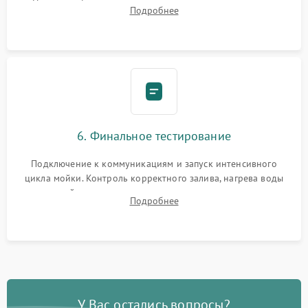
Надежная фиксация хомутов гидравлической системы,
Подробнее
сборка корпуса и установка датчика поплавка.
6. Финальное тестирование
Подключение к коммуникациям и запуск интенсивного
цикла мойки. Контроль корректного залива, нагрева воды
до нужной температуры, отсутствия посторонних шумов,
Подробнее
штатного слива и абсолютной сухости в поддоне.
У Вас остались вопросы?