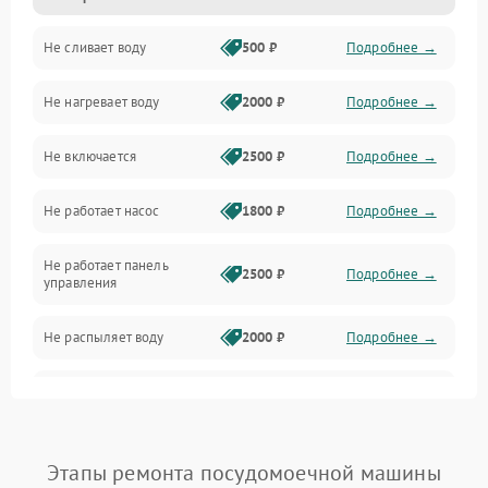
Не сливает воду
500 ₽
Подробнее →
Электропитание
Не нагревает воду
2000 ₽
Подробнее →
Датчики
Не включается
2500 ₽
Подробнее →
Нагрев
Не работает насос
1800 ₽
Подробнее →
Вода
Не работает панель
Гигиена
2500 ₽
Подробнее →
управления
Программное обеспечение
Не распыляет воду
2000 ₽
Подробнее →
Не запускается цикл
1800 ₽
Подробнее →
стирки
Проблемы с набором
Этапы ремонта посудомоечной машины
1800 ₽
Подробнее →
воды