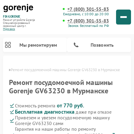
+7 (800) 301-55-83
Ежедневно, с 10:00 до 20:00
FIX-GORENJE
+7 (800) 301-55-83
Ремонт устройств Gorenje
Специализированный
Звонок бесплатный по РФ
cервисный центр г.
Мурманск
Мы ремонтируем
Позвонить
анске
Ремонт посудомоечной машины Gorenje GV63230 в Мурманске
Ремонт посудомоечной машины
Gorenje GV63230 в Мурманске
от 770 руб.
Стоимость ремонта
Бесплатная диагностика
даже при отказе
Привезем и увезем посудомоечную машину
Gorenje GV63230 сами
Ремонт варочных панелей Gorenje
Ремонт водонагревателей Gorenje
Ремонт микроволновых печей Gorenje
Ремонт стиральных машин Gorenje
Ремонт духовых шкафов Gorenje
Ремонт парогенераторов Gorenje
Гарантия на наши работы по ремонту