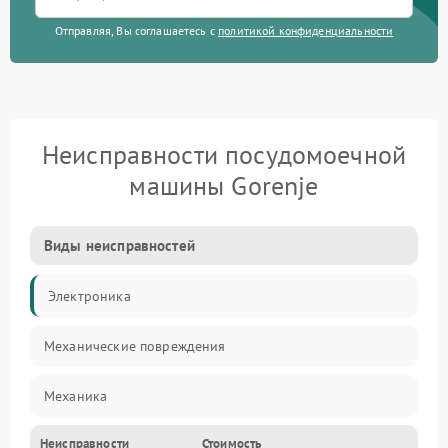
Отправляя, Вы соглашаетесь с
политикой конфиденциальности
Неисправности посудомоечной
машины Gorenje
Виды неисправностей
Электроника
Механические повреждения
Механика
Неисправности
Стоимость
Управление