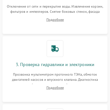
Отключение от сети и перекрытие воды. Извлечение корзин,
фильтров и импеллеров. Снятие боковых стенок, фасада
дверцы или нижнего поддона для прямого доступа к
Подробнее
циркуляционному насосу, ТЭНу и сливной помпе.
3. Проверка гидравлики и электроники
Прозвонка мультиметром проточного ТЭНа, обмоток
двигателей насосов и впускного клапана. Диагностика
прессостата (датчика уровня воды), датчика мутности,
Подробнее
концевика дверцы и электронного модуля управления.