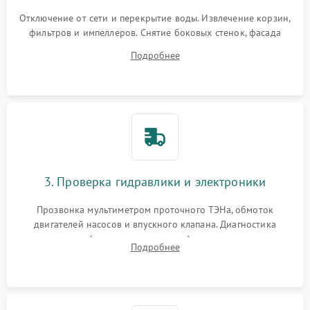
Отключение от сети и перекрытие воды. Извлечение корзин,
фильтров и импеллеров. Снятие боковых стенок, фасада
дверцы или нижнего поддона для прямого доступа к
Подробнее
циркуляционному насосу, ТЭНу и сливной помпе.
3. Проверка гидравлики и электроники
Прозвонка мультиметром проточного ТЭНа, обмоток
двигателей насосов и впускного клапана. Диагностика
прессостата (датчика уровня воды), датчика мутности,
Подробнее
концевика дверцы и электронного модуля управления.