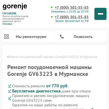
+7 (800) 301-55-83
Ежедневно, с 10:00 до 20:00
FIX-GORENJE
+7 (800) 301-55-83
Ремонт устройств Gorenje
Специализированный
Звонок бесплатный по РФ
cервисный центр г.
Мурманск
Мы ремонтируем
Позвонить
анске
Ремонт посудомоечной машины Gorenje GV63223 в Мурманске
Ремонт посудомоечной машины
Gorenje GV63223 в Мурманске
от 770 руб.
Стоимость ремонта
Бесплатная диагностика
даже при отказе
Привезем и увезем посудомоечную машину
Gorenje GV63223 сами
Ремонт варочных панелей Gorenje
Ремонт водонагревателей Gorenje
Ремонт микроволновых печей Gorenje
Ремонт стиральных машин Gorenje
Ремонт духовых шкафов Gorenje
Ремонт парогенераторов Gorenje
Гарантия на наши работы по ремонту