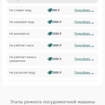
Не сливает воду
500 ₽
Подробнее →
Электропитание
Не нагревает воду
2000 ₽
Подробнее →
Датчики
Не включается
2500 ₽
Подробнее →
Нагрев
Не работает насос
1800 ₽
Подробнее →
Вода
Не работает панель
Гигиена
2500 ₽
Подробнее →
управления
Программное обеспечение
Не распыляет воду
2000 ₽
Подробнее →
Не запускается цикл
1800 ₽
Подробнее →
стирки
Проблемы с набором
Этапы ремонта посудомоечной машины
1800 ₽
Подробнее →
воды