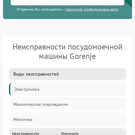
Отправляя, Вы соглашаетесь с
политикой конфиденциальности
Неисправности посудомоечной
машины Gorenje
Виды неисправностей
Электроника
Механические повреждения
Механика
Неисправности
Стоимость
Управление