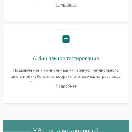
Надежная фиксация хомутов гидравлической системы,
Подробнее
сборка корпуса и установка датчика поплавка.
6. Финальное тестирование
Подключение к коммуникациям и запуск интенсивного
цикла мойки. Контроль корректного залива, нагрева воды
до нужной температуры, отсутствия посторонних шумов,
Подробнее
штатного слива и абсолютной сухости в поддоне.
У Вас остались вопросы?