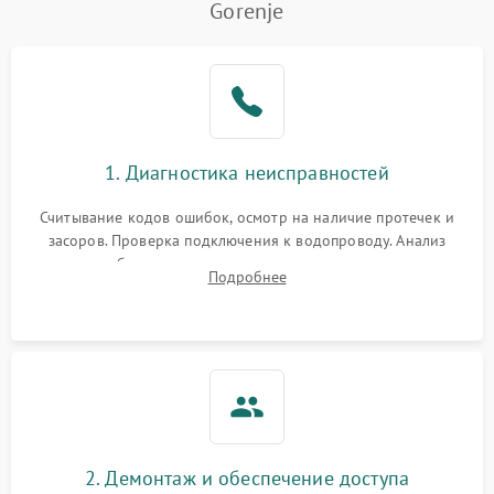
Gorenje
Не работает сушилка
2100 ₽
Подробнее →
Сбои в работе таймера
1700 ₽
Подробнее →
Проблемы с
2100 ₽
Подробнее →
1. Диагностика неисправностей
циркуляционным насосом
Считывание кодов ошибок, осмотр на наличие протечек и
засоров. Проверка подключения к водопроводу. Анализ
жалоб на отсутствие слива, нагрева, вращения
Подробнее
разбрызгивателей или срабатывание системы защиты
аквастоп.
2. Демонтаж и обеспечение доступа