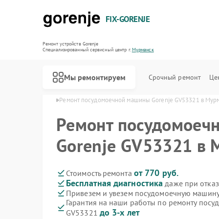
FIX-GORENJE
Ремонт устройств Gorenje
Специализированный cервисный центр г.
Мурманск
Мы ремонтируем
Срочный ремонт
Це
orenje в Мурманске
Ремонт посудомоечной машины Gorenje GV53321 в Мур
Ремонт посудомоеч
Gorenje GV53321 в 
от 770 руб.
Стоимость ремонта
Бесплатная диагностика
даже при отказ
Привезем и увезем посудомоечную машину
Гарантия на наши работы по ремонту посу
до 3-х лет
GV53321