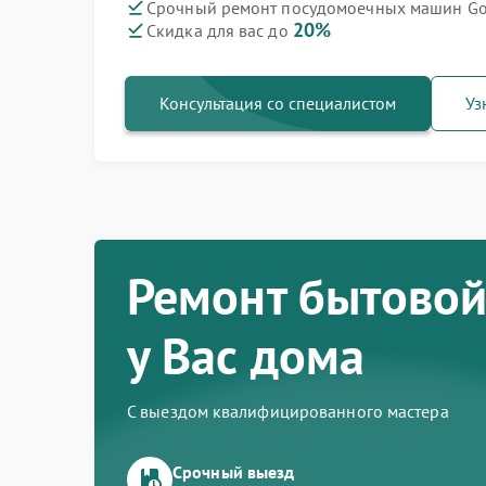
Срочный ремонт посудомоечных машин Gor
20%
Скидка для вас до
Ремонт варочных панелей Gorenje
Ремонт духовых шкафов Gorenje
Ремонт водонагревателей Gorenje
Ремонт микроволновых печей Gorenje
Ремонт парогенераторов Gorenje
Ремонт стиральных машин Gorenje
Ремонт холодильников Gorenje
Консультация со специалистом
Уз
Ремонт бытовой
у Вас дома
С выездом квалифицированного мастера
Срочный выезд