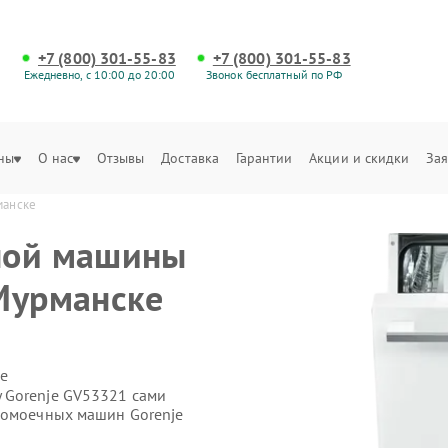
+7 (800) 301-55-83
+7 (800) 301-55-83
Ежедневно, с 10:00 до 20:00
Звонок бесплатный по РФ
ны
О нас
Отзывы
Доставка
Гарантии
Акции и скидки
Зая
манске
ной машины
Мурманске
е
 Gorenje GV53321 сами
домоечных машин Gorenje