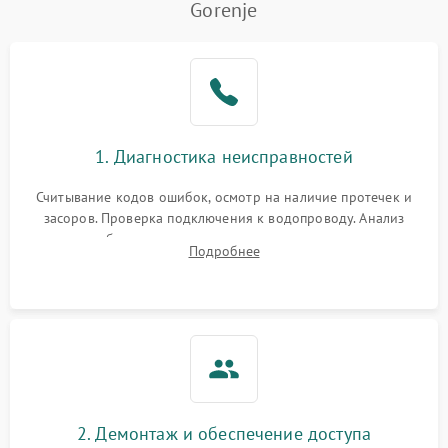
Gorenje
Не работает сушилка
2100 ₽
Подробнее →
Сбои в работе таймера
1700 ₽
Подробнее →
Проблемы с
2100 ₽
Подробнее →
1. Диагностика неисправностей
циркуляционным насосом
Считывание кодов ошибок, осмотр на наличие протечек и
засоров. Проверка подключения к водопроводу. Анализ
жалоб на отсутствие слива, нагрева, вращения
Подробнее
разбрызгивателей или срабатывание системы защиты
аквастоп.
2. Демонтаж и обеспечение доступа