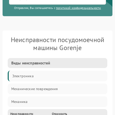
Отправляя, Вы соглашаетесь с
политикой конфиденциальности
Неисправности посудомоечной
машины Gorenje
Виды неисправностей
Электроника
Механические повреждения
Механика
Неисправности
Стоимость
Управление