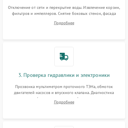
Отключение от сети и перекрытие воды. Извлечение корзин,
фильтров и импеллеров. Снятие боковых стенок, фасада
дверцы или нижнего поддона для прямого доступа к
Подробнее
циркуляционному насосу, ТЭНу и сливной помпе.
3. Проверка гидравлики и электроники
Прозвонка мультиметром проточного ТЭНа, обмоток
двигателей насосов и впускного клапана. Диагностика
прессостата (датчика уровня воды), датчика мутности,
Подробнее
концевика дверцы и электронного модуля управления.