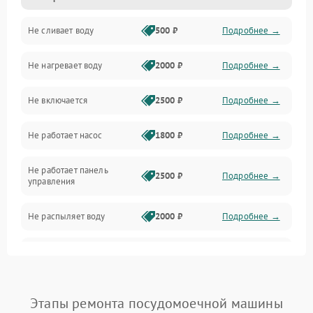
Не сливает воду
500 ₽
Подробнее →
Электропитание
Не нагревает воду
2000 ₽
Подробнее →
Датчики
Не включается
2500 ₽
Подробнее →
Нагрев
Не работает насос
1800 ₽
Подробнее →
Вода
Не работает панель
Гигиена
2500 ₽
Подробнее →
управления
Программное обеспечение
Не распыляет воду
2000 ₽
Подробнее →
Не запускается цикл
1800 ₽
Подробнее →
стирки
Проблемы с набором
Этапы ремонта посудомоечной машины
1800 ₽
Подробнее →
воды