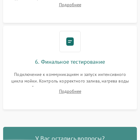
Надежная фиксация хомутов гидравлической системы,
Подробнее
сборка корпуса и установка датчика поплавка.
6. Финальное тестирование
Подключение к коммуникациям и запуск интенсивного
цикла мойки. Контроль корректного залива, нагрева воды
до нужной температуры, отсутствия посторонних шумов,
Подробнее
штатного слива и абсолютной сухости в поддоне.
У Вас остались вопросы?