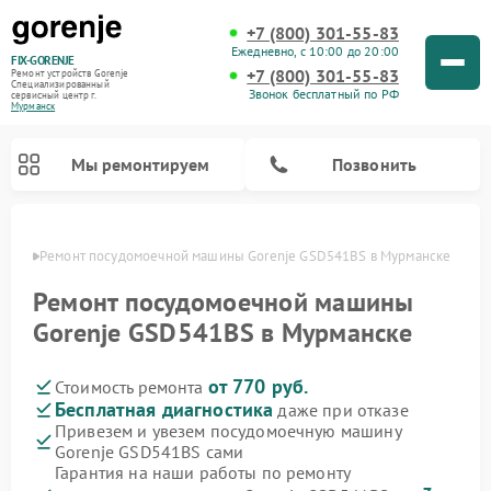
+7 (800) 301-55-83
Ежедневно, с 10:00 до 20:00
FIX-GORENJE
+7 (800) 301-55-83
Ремонт устройств Gorenje
Специализированный
Звонок бесплатный по РФ
cервисный центр г.
Мурманск
Мы ремонтируем
Позвонить
анске
Ремонт посудомоечной машины Gorenje GSD541BS в Мурманске
Ремонт посудомоечной машины
Gorenje GSD541BS в Мурманске
от 770 руб.
Стоимость ремонта
Бесплатная диагностика
даже при отказе
Привезем и увезем посудомоечную машину
Gorenje GSD541BS сами
Ремонт варочных панелей Gorenje
Ремонт водонагревателей Gorenje
Ремонт микроволновых печей Gorenje
Ремонт стиральных машин Gorenje
Ремонт духовых шкафов Gorenje
Ремонт парогенераторов Gorenje
Гарантия на наши работы по ремонту