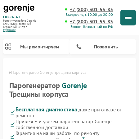
+7 (800) 301-55-83
Ежедневно, с 10:00 до 20:00
FIX-GORENJE
+7 (800) 301-55-83
Ремонт устройств Gorenje
Специализированный
Звонок бесплатный по РФ
cервисный центр г.
Мурманск
Мы ремонтируем
Позвонить
анске
Парогенератор Gorenje трещины корпуса
Парогенератор
Gorenje
Трещины корпуса
Бесплатная диагностика
даже при отказе от
ремонта
Привезем и увезем парогенератор Gorenje
собственной доставкой
Ремонт варочных панелей Gorenje
Ремонт посудомоечных машин Gorenje
Ремонт стиральных машин Gorenje
Ремонт духовых шкафов Gorenje
Ремонт водонагревателей Gorenje
Ремонт микроволновых печей Gorenje
Гарантия на наши работы по ремонту