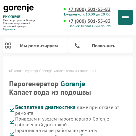
+7 (800) 301-55-83
Ежедневно, с 10:00 до 20:00
FIX-GORENJE
+7 (800) 301-55-83
Ремонт устройств Gorenje
Специализированный
Звонок бесплатный по РФ
cервисный центр г.
Мурманск
Мы ремонтируем
Позвонить
анске
Парогенератор Gorenje капает вода из подошвы
Парогенератор
Gorenje
Капает вода из подошвы
Бесплатная диагностика
даже при отказе от
ремонта
Привезем и увезем парогенератор Gorenje
собственной доставкой
Ремонт варочных панелей Gorenje
Ремонт посудомоечных машин Gorenje
Ремонт стиральных машин Gorenje
Ремонт духовых шкафов Gorenje
Ремонт водонагревателей Gorenje
Ремонт микроволновых печей Gorenje
Гарантия на наши работы по ремонту