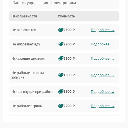
Панель управления и электроника
Неисправности
Стоимость
Дверца и корпус
Не включается
2500 ₽
Подробнее →
Механика и внутренние элементы
Не нагревает еду
2200 ₽
Подробнее →
Механические повреждения
Искажение дисплея
2800 ₽
Подробнее →
Питание и запуск
Не работает кнопка
Нагрев и приготовление
1500 ₽
Подробнее →
запуска
Программное обеспечение
Искры внутри при работе
1100 ₽
Подробнее →
Не работает гриль
2200 ₽
Подробнее →
Перегрев или отключение
2400 ₽
Подробнее →
во время работы