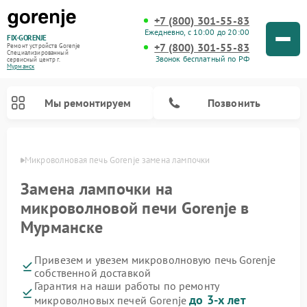
+7 (800) 301-55-83
Ежедневно, с 10:00 до 20:00
FIX-GORENJE
+7 (800) 301-55-83
Ремонт устройств Gorenje
Специализированный
Звонок бесплатный по РФ
cервисный центр г.
Мурманск
Мы ремонтируем
Позвонить
анске
Микроволновая печь Gorenje замена лампочки
Замена лампочки на
микроволновой печи Gorenje в
Мурманске
Привезем и увезем микроволновую печь Gorenje
собственной доставкой
Гарантия на наши работы по ремонту
Ремонт варочных панелей Gorenje
Ремонт посудомоечных машин Gorenje
Ремонт стиральных машин Gorenje
Ремонт духовых шкафов Gorenje
Ремонт водонагревателей Gorenje
Ремонт парогенераторов Gorenje
до 3-х лет
микроволновых печей Gorenje