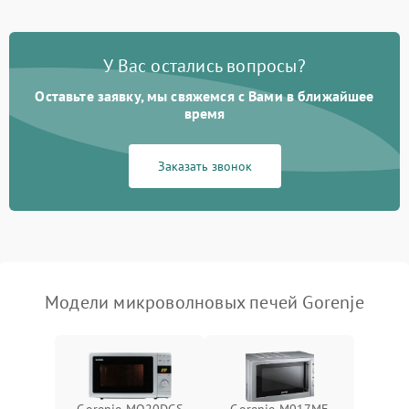
Появление запаха гари
2400 ₽
Подробнее →
У Вас остались вопросы?
Проблемы с вентилятором
2000 ₽
Подробнее →
Оставьте заявку, мы свяжемся с Вами в ближайшее
время
Поломка системы
2200 ₽
Подробнее →
охлаждения
Заказать звонок
Не работают сенсорные
2400 ₽
Подробнее →
кнопки
Не горит подсветка
2000 ₽
Подробнее →
Сломался трансформатор
1000 ₽
Подробнее →
Модели микроволновых печей Gorenje