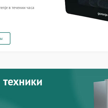
nje в течении часа
ны
 техники