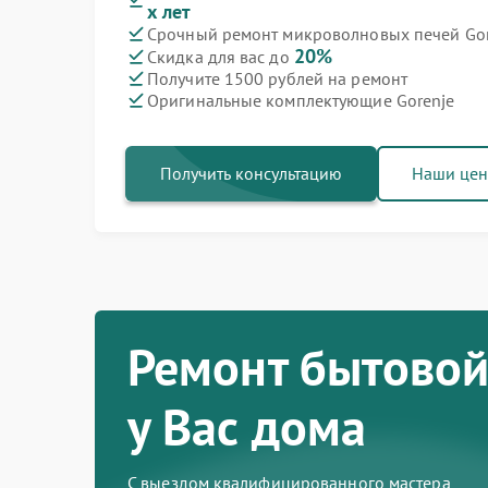
х лет
Срочный ремонт микроволновых печей Gore
Ремонт варочных панелей Gorenje
Ремонт духовых шкафов Gorenje
Ремонт посудомоечных машин Gorenje
Ремонт водонагревателей Gorenje
Ремонт парогенераторов Gorenje
Ремонт стиральных машин Gorenje
Ремонт холодильников Gorenje
20%
Скидка для вас до
Получите 1500 рублей на ремонт
Оригинальные комплектующие Gorenje
Получить консультацию
Наши це
Ремонт бытовой
у Вас дома
С выездом квалифицированного мастера