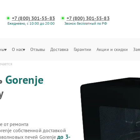
+7 (800) 301-55-83
+7 (800) 301-55-83
Ежедневно, с 10:00 до 20:00
Звонок бесплатный по РФ
ны
О нас
Отзывы
Доставка
Гарантии
Акции и скидки
Зая
ючается
ь
Gorenje
у
е от ремонта
renje собственной доставкой
до 3-
оволновых печей Gorenje