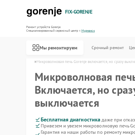
FIX-GORENJE
Ремонт устройств Gorenje
Специализированный cервисный центр г.
Мурманск
Мы ремонтируем
Срочный ремонт
Це
orenje в Мурманске
Микроволновая печь Gorenje включается, но сразу выкл
Микроволновая печ
Включается, но сраз
выключается
Бесплатная диагностика
даже при отказ
Привезем и увезем микроволновую печь Go
Гарантия на наши работы по ремонту микр