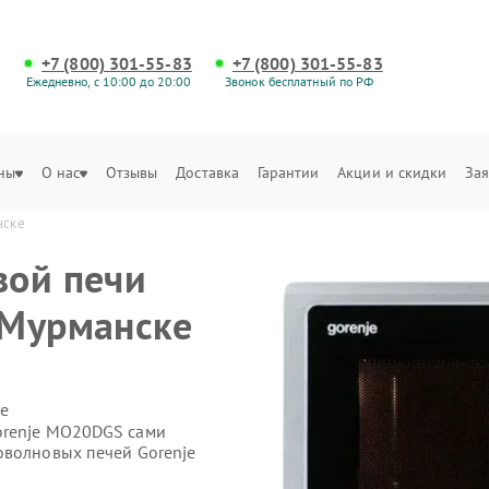
+7 (800) 301-55-83
+7 (800) 301-55-83
Ежедневно, с 10:00 до 20:00
Звонок бесплатный по РФ
ны
О нас
Отзывы
Доставка
Гарантии
Акции и скидки
Зая
нске
вой печи
 Мурманске
е
orenje MO20DGS сами
оволновых печей Gorenje