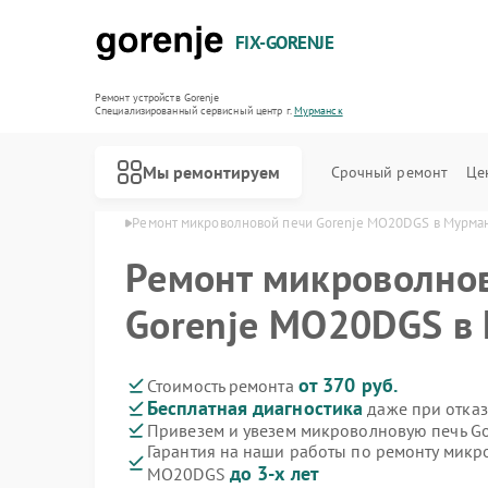
FIX-GORENJE
Ремонт устройств Gorenje
Специализированный cервисный центр г.
Мурманск
Мы ремонтируем
Срочный ремонт
Це
orenje в Мурманске
Ремонт микроволновой печи Gorenje MO20DGS в Мурма
Ремонт микроволно
Gorenje MO20DGS в
от 370 руб.
Стоимость ремонта
Бесплатная диагностика
даже при отказ
Привезем и увезем микроволновую печь G
Гарантия на наши работы по ремонту микр
до 3-х лет
MO20DGS