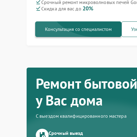
Срочный ремонт микроволновых печей Gor
20%
Скидка для вас до
Ремонт варочных панелей Gorenje
Ремонт духовых шкафов Gorenje
Ремонт посудомоечных машин Gorenje
Ремонт водонагревателей Gorenje
Ремонт парогенераторов Gorenje
Ремонт стиральных машин Gorenje
Ремонт холодильников Gorenje
Консультация со специалистом
Уз
Ремонт бытовой
у Вас дома
С выездом квалифицированного мастера
Срочный выезд