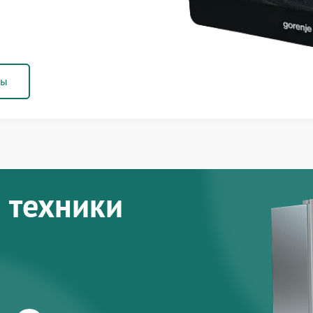
ны
 техники