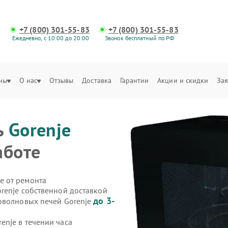
+7 (800) 301-55-83
+7 (800) 301-55-83
Ежедневно, с 10:00 до 20:00
Звонок бесплатный по РФ
ны
О нас
Отзывы
Доставка
Гарантии
Акции и скидки
Зая
ь
Gorenje
аботе
е от ремонта
renje собственной доставкой
до 3-
оволновых печей Gorenje
nje в течении часа