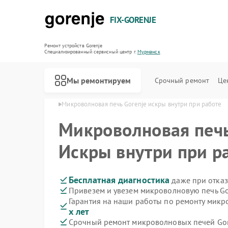
FIX-GORENJE
Ремонт устройств Gorenje
Специализированный cервисный центр г.
Мурманск
Мы ремонтируем
Срочный ремонт
Це
orenje в Мурманске
Микроволновая печь Gorenje искры внутри при работе
Микроволновая печ
Искры внутри при р
Бесплатная диагностика
даже при отказ
Привезем и увезем микроволновую печь Go
Гарантия на наши работы по ремонту микр
х лет
Срочный ремонт микроволновых печей Gore