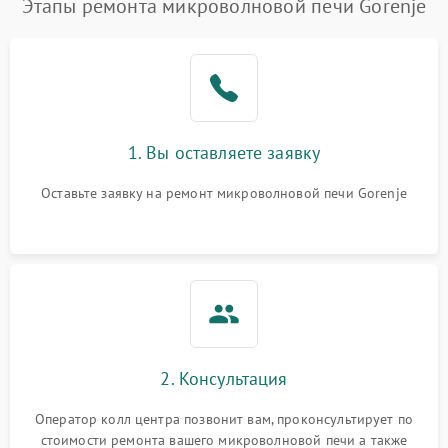
Этапы ремонта микроволновой печи Gorenje
Проблемы с вентилятором
2000 ₽
Подробнее →
Поломка системы
2200 ₽
Подробнее →
охлаждения
1. Вы оставляете заявку
Не работают сенсорные
2400 ₽
Подробнее →
кнопки
Оставьте заявку на ремонт микроволновой печи Gorenje
Не горит подсветка
2000 ₽
Подробнее →
Сломался трансформатор
1000 ₽
Подробнее →
2. Консультация
Оператор колл центра позвонит вам, проконсультирует по
стоимости ремонта вашего микроволновой печи а также