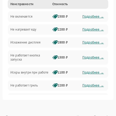
Неисправности
Стоимость
Дверца и корпус
Не включается
2500 ₽
Подробнее →
Механика и внутренние элементы
Не нагревает еду
2200 ₽
Подробнее →
Механические повреждения
Искажение дисплея
2800 ₽
Подробнее →
Питание и запуск
Не работает кнопка
Нагрев и приготовление
1500 ₽
Подробнее →
запуска
Программное обеспечение
Искры внутри при работе
1100 ₽
Подробнее →
Не работает гриль
2200 ₽
Подробнее →
Перегрев или отключение
2400 ₽
Подробнее →
во время работы
Появление запаха гари
2400 ₽
Подробнее →