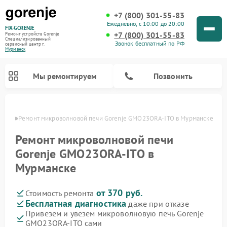
+7 (800) 301-55-83
Ежедневно, с 10:00 до 20:00
FIX-GORENJE
+7 (800) 301-55-83
Ремонт устройств Gorenje
Специализированный
Звонок бесплатный по РФ
cервисный центр г.
Мурманск
Мы ремонтируем
Позвонить
анске
Ремонт микроволновой печи Gorenje GMO23ORA-ITO в Мурманске
Ремонт микроволновой печи
Gorenje GMO23ORA-ITO в
Мурманске
от 370 руб.
Стоимость ремонта
Бесплатная диагностика
даже при отказе
Привезем и увезем микроволновую печь Gorenje
Ремонт варочных панелей Gorenje
Ремонт посудомоечных машин Gorenje
Ремонт стиральных машин Gorenje
Ремонт духовых шкафов Gorenje
Ремонт водонагревателей Gorenje
Ремонт парогенераторов Gorenje
GMO23ORA-ITO сами