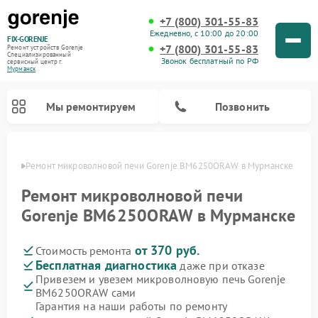
+7 (800) 301-55-83
Ежедневно, с 10:00 до 20:00
FIX-GORENJE
+7 (800) 301-55-83
Ремонт устройств Gorenje
Специализированный
Звонок бесплатный по РФ
cервисный центр г.
Мурманск
Мы ремонтируем
Позвонить
анске
Ремонт микроволновой печи Gorenje BM6250ORAW в Мурманске
Ремонт микроволновой печи
Gorenje BM6250ORAW в Мурманске
от 370 руб.
Стоимость ремонта
Бесплатная диагностика
даже при отказе
Привезем и увезем микроволновую печь Gorenje
BM6250ORAW сами
Ремонт варочных панелей Gorenje
Ремонт посудомоечных машин Gorenje
Ремонт стиральных машин Gorenje
Ремонт духовых шкафов Gorenje
Ремонт водонагревателей Gorenje
Ремонт парогенераторов Gorenje
Гарантия на наши работы по ремонту