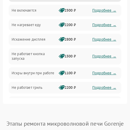
Не включается
2500 ₽
Подробнее →
Механика и внутренние элементы
Не нагревает еду
2200 ₽
Подробнее →
Механические повреждения
Искажение дисплея
2800 ₽
Подробнее →
Питание и запуск
Не работает кнопка
Нагрев и приготовление
1500 ₽
Подробнее →
запуска
Программное обеспечение
Искры внутри при работе
1100 ₽
Подробнее →
Не работает гриль
2200 ₽
Подробнее →
Перегрев или отключение
2400 ₽
Подробнее →
во время работы
Появление запаха гари
2400 ₽
Подробнее →
Этапы ремонта микроволновой печи Gorenje