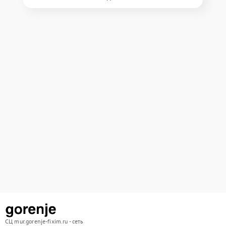
СЦ mur.gorenje-fixim.ru - сеть