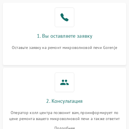
Проблемы с вентилятором
2000 ₽
Подробнее →
Поломка системы
2200 ₽
Подробнее →
охлаждения
1. Вы оставляете заявку
Не работают сенсорные
2400 ₽
Подробнее →
кнопки
Оставьте заявку на ремонт микроволновой печи Gorenje
Не горит подсветка
2000 ₽
Подробнее →
Сломался трансформатор
1000 ₽
Подробнее →
2. Консультация
Оператор колл центра позвонит вам, проинформирует по
цене ремонта вашего микроволновой печи а также ответит
на все ваши вопросы.
Подробнее