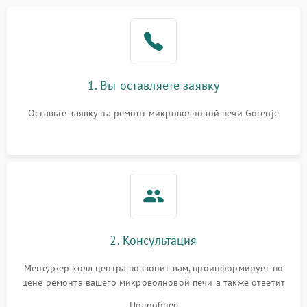
Проблемы с вентилятором
2000 ₽
Подробнее →
Поломка системы
2200 ₽
Подробнее →
охлаждения
1. Вы оставляете заявку
Не работают сенсорные
2400 ₽
Подробнее →
кнопки
Оставьте заявку на ремонт микроволновой печи Gorenje
Не горит подсветка
2000 ₽
Подробнее →
Сломался трансформатор
1000 ₽
Подробнее →
2. Консультация
Менеджер колл центра позвонит вам, проинформирует по
цене ремонта вашего микроволновой печи а также ответит
на все ваши вопросы.
Подробнее