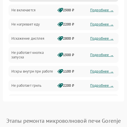
Не включается
2500 ₽
Подробнее →
Механика и внутренние элементы
Не нагревает еду
2200 ₽
Подробнее →
Механические повреждения
Искажение дисплея
2800 ₽
Подробнее →
Питание и запуск
Не работает кнопка
Нагрев и приготовление
1500 ₽
Подробнее →
запуска
Программное обеспечение
Искры внутри при работе
1100 ₽
Подробнее →
Не работает гриль
2200 ₽
Подробнее →
Перегрев или отключение
2400 ₽
Подробнее →
во время работы
Появление запаха гари
2400 ₽
Подробнее →
Этапы ремонта микроволновой печи Gorenje