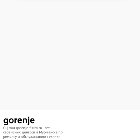
СЦ mur.gorenje-fixim.ru - сеть
сервисных центров в Мурманске по
ремонту и обслуживанию техники