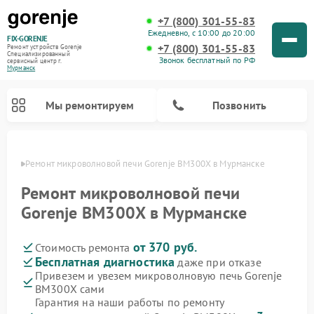
+7 (800) 301-55-83
Ежедневно, с 10:00 до 20:00
FIX-GORENJE
+7 (800) 301-55-83
Ремонт устройств Gorenje
Специализированный
Звонок бесплатный по РФ
cервисный центр г.
Мурманск
Мы ремонтируем
Позвонить
анске
Ремонт микроволновой печи Gorenje BM300X в Мурманске
Ремонт микроволновой печи
Gorenje BM300X в Мурманске
от 370 руб.
Стоимость ремонта
Бесплатная диагностика
даже при отказе
Привезем и увезем микроволновую печь Gorenje
BM300X сами
Ремонт варочных панелей Gorenje
Ремонт посудомоечных машин Gorenje
Ремонт стиральных машин Gorenje
Ремонт духовых шкафов Gorenje
Ремонт водонагревателей Gorenje
Ремонт парогенераторов Gorenje
Гарантия на наши работы по ремонту