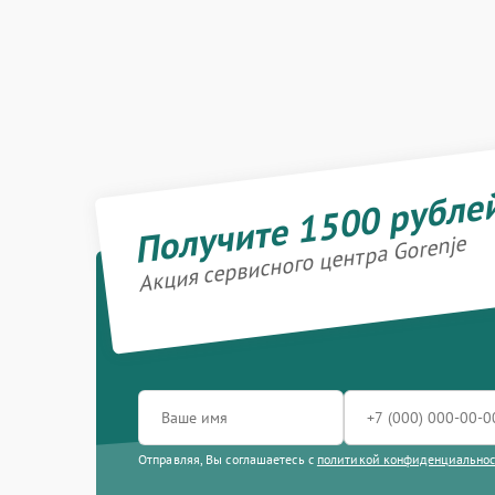
Получите 1500 рубле
Акция сервисного центра Gorenje
Отправляя, Вы соглашаетесь с
политикой конфиденциально