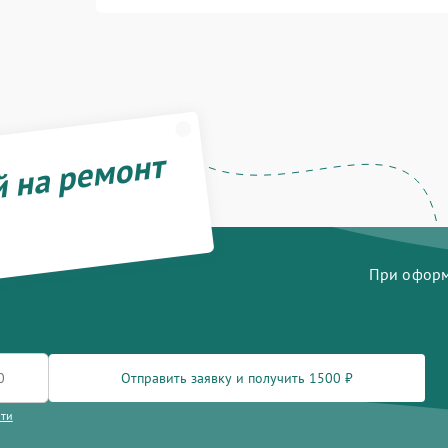
й на ремонт
При оформл
Отправить заявку и получить 1500 ₽
сти