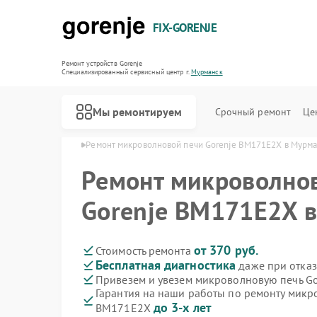
FIX-GORENJE
Ремонт устройств Gorenje
Специализированный cервисный центр г.
Мурманск
Мы ремонтируем
Срочный ремонт
Це
orenje в Мурманске
Ремонт микроволновой печи Gorenje BM171E2X в Мурм
Ремонт микроволно
Gorenje BM171E2X 
от 370 руб.
Стоимость ремонта
Бесплатная диагностика
даже при отказ
Привезем и увезем микроволновую печь G
Гарантия на наши работы по ремонту микр
до 3-х лет
BM171E2X