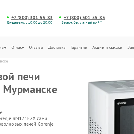
+7 (800) 301-55-83
+7 (800) 301-55-83
Ежедневно, с 10:00 до 20:00
Звонок бесплатный по РФ
ны
О нас
Отзывы
Доставка
Гарантии
Акции и скидки
Зая
анске
вой печи
в Мурманске
е
orenje BM171E2X сами
оволновых печей Gorenje