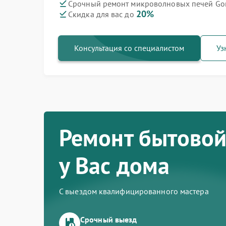
Срочный ремонт микроволновых печей Gor
20%
Скидка для вас до
Ремонт варочных панелей Gorenje
Ремонт духовых шкафов Gorenje
Ремонт посудомоечных машин Gorenje
Ремонт водонагревателей Gorenje
Ремонт парогенераторов Gorenje
Ремонт стиральных машин Gorenje
Ремонт холодильников Gorenje
Консультация со специалистом
Уз
Ремонт бытовой
у Вас дома
С выездом квалифицированного мастера
Срочный выезд