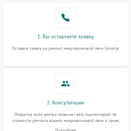
Проблемы с вентилятором
2000 ₽
Подробнее →
Поломка системы
2200 ₽
Подробнее →
охлаждения
1. Вы оставляете заявку
Не работают сенсорные
2400 ₽
Подробнее →
кнопки
Оставьте заявку на ремонт микроволновой печи Gorenje
Не горит подсветка
2000 ₽
Подробнее →
Сломался трансформатор
1000 ₽
Подробнее →
2. Консультация
Оператор колл центра позвонит вам, сориентирует по
стоимости ремонта вашего микроволновой печи а также
ответит на все ваши вопросы.
Подробнее