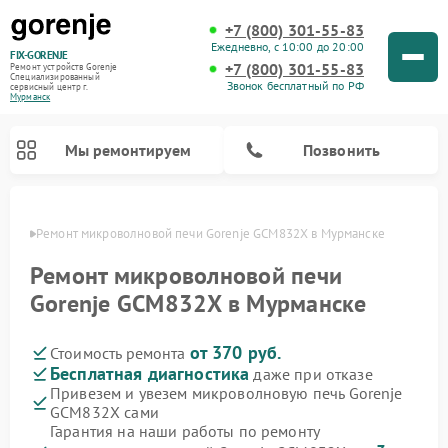
+7 (800) 301-55-83
Ежедневно, с 10:00 до 20:00
FIX-GORENJE
+7 (800) 301-55-83
Ремонт устройств Gorenje
Специализированный
Звонок бесплатный по РФ
cервисный центр г.
Мурманск
Мы ремонтируем
Позвонить
анске
Ремонт микроволновой печи Gorenje GCM832X в Мурманске
Ремонт микроволновой печи
Gorenje GCM832X в Мурманске
от 370 руб.
Стоимость ремонта
Бесплатная диагностика
даже при отказе
Привезем и увезем микроволновую печь Gorenje
GCM832X сами
Ремонт варочных панелей Gorenje
Ремонт посудомоечных машин Gorenje
Ремонт стиральных машин Gorenje
Ремонт духовых шкафов Gorenje
Ремонт водонагревателей Gorenje
Ремонт парогенераторов Gorenje
Гарантия на наши работы по ремонту