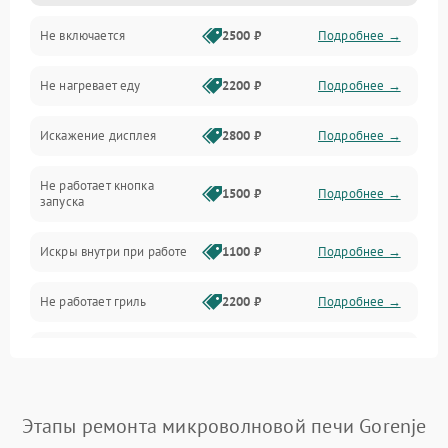
Не включается
2500 ₽
Подробнее →
Механика и внутренние элементы
Не нагревает еду
2200 ₽
Подробнее →
Механические повреждения
Искажение дисплея
2800 ₽
Подробнее →
Питание и запуск
Не работает кнопка
Нагрев и приготовление
1500 ₽
Подробнее →
запуска
Программное обеспечение
Искры внутри при работе
1100 ₽
Подробнее →
Не работает гриль
2200 ₽
Подробнее →
Перегрев или отключение
2400 ₽
Подробнее →
во время работы
Появление запаха гари
2400 ₽
Подробнее →
Этапы ремонта микроволновой печи Gorenje