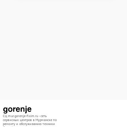
СЦ mur.gorenje-fixim.ru - сеть
сервисных центров в Мурманске по
ремонту и обслуживанию техники