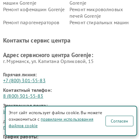
машин Gorenje
Gorenje
Ремонт кофемашин Gorenje
Ремонт микроволновых
печей Gorenje
Ремонт парогенераторов
Ремонт стиральных машин
Gorenje
Gorenje
Ремонт холодильников Gorenje
Контакты сервис центра
Адрес сервисного центра Gorenje:
г. Мурманск, ул. Капитана Орликовой, 15
Горячая линия:
+7 (800) 301-55-83
Контактный телефон:
8 (800) 301-55-83
Электронная почта:
info@gorenje-fixim.ru
Этот сайт использует файлы cookie. Вы можете
ознакомиться с
правилами использования
для юридических лиц
Согласен
файлов cookie
manager@fix-gorenje.ru
График работы: