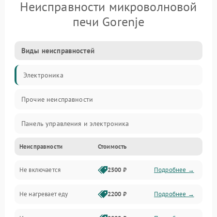
Неисправности микроволновой
печи Gorenje
Виды неисправностей
Электроника
Прочие неисправности
Панель управления и электроника
Неисправности
Стоимость
Дверца и корпус
Не включается
2500 ₽
Подробнее →
Механика и внутренние элементы
Не нагревает еду
2200 ₽
Подробнее →
Механические повреждения