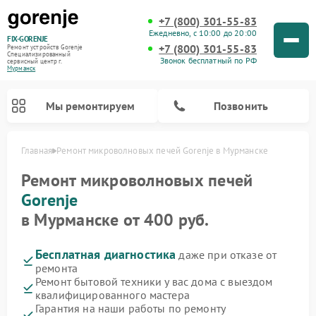
+7 (800) 301-55-83
Ежедневно, с 10:00 до 20:00
FIX-GORENJE
+7 (800) 301-55-83
Ремонт устройств Gorenje
Специализированный
Звонок бесплатный по РФ
cервисный центр г.
Мурманск
Мы ремонтируем
Позвонить
Главная
Ремонт микроволновых печей Gorenje в Мурманске
Ремонт микроволновых печей
Gorenje
в Мурманске от 400 руб.
Бесплатная диагностика
даже при отказе от
ремонта
Ремонт бытовой техники у вас дома с выездом
квалифицированного мастера
Ремонт варочных панелей Gorenje
Ремонт посудомоечных машин Gorenje
Ремонт стиральных машин Gorenje
Ремонт духовых шкафов Gorenje
Ремонт водонагревателей Gorenje
Ремонт парогенераторов Gorenje
Гарантия на наши работы по ремонту