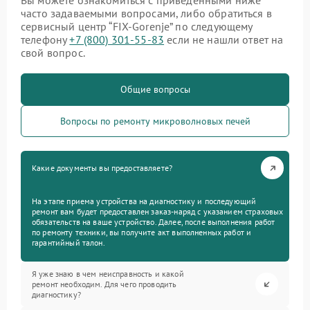
Вы можете ознакомиться с приведенными ниже
часто задаваемыми вопросами, либо обратиться в
сервисный центр “FIX-Gorenje” по следующему
телефону
+7 (800) 301-55-83
если не нашли ответ на
свой вопрос.
Общие вопросы
Вопросы по ремонту микроволновых печей
Какие документы вы предоставляете?
На этапе приема устройства на диагностику и последующий
ремонт вам будет предоставлен заказ-наряд с указанием страховых
обязательств на ваше устройство. Далее, после выполнения работ
по ремонту техники, вы получите акт выполненных работ и
гарантийный талон.
Я уже знаю в чем неисправность и какой
ремонт необходим. Для чего проводить
диагностику?