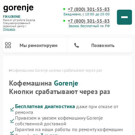
+7 (800) 301-55-83
Ежедневно, с 10:00 до 20:00
FIX-GORENJE
+7 (800) 301-55-83
Ремонт устройств Gorenje
Специализированный
Звонок бесплатный по РФ
cервисный центр г.
Мурманск
Мы ремонтируем
Позвонить
анске
Кофемашина Gorenje кнопки срабатывают через раз
Кофемашина
Gorenje
Кнопки срабатывают через раз
Бесплатная диагностика
даже при отказе от
ремонта
Привезем и увезем кофемашину Gorenje
собственной доставкой
Ремонт варочных панелей Gorenje
Ремонт посудомоечных машин Gorenje
Ремонт микроволновых печей Gorenje
Ремонт стиральных машин Gorenje
Ремонт духовых шкафов Gorenje
Ремонт водонагревателей Gorenje
Ремонт парогенераторов Gorenje
Гарантия на наши работы по ремонту кофемашин