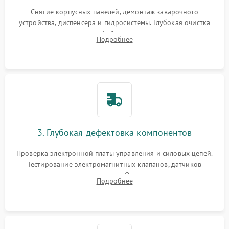
Снятие корпусных панелей, демонтаж заварочного
устройства, диспенсера и гидросистемы. Глубокая очистка
внутренних узлов от кофейных масел, жмыха и накипи.
Подробнее
Промывка дренажных каналов и фильтров с использованием
специализированной химии.
3. Глубокая дефектовка компонентов
Проверка электронной платы управления и силовых цепей.
Тестирование электромагнитных клапанов, датчиков
температуры и расходомера. Оценка степени износа
Подробнее
жерновов кофемолки, уплотнительных колец гидросистемы
и шестерней редуктора.