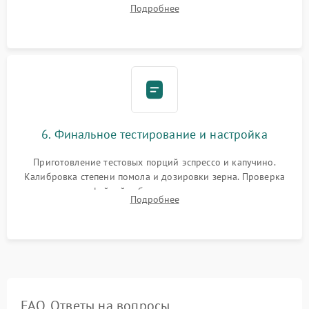
силиконовой смазкой. Проведение программной
Подробнее
декальцинации и очистки системы от кофейных масел.
Надежная фиксация всех соединений.
6. Финальное тестирование и настройка
Приготовление тестовых порций эспрессо и капучино.
Калибровка степени помола и дозировки зерна. Проверка
плотности кофейной таблетки, температуры напитка и
Подробнее
качества молочной пены. Контроль отсутствия посторонних
шумов и протечек.
FAQ. Ответы на вопросы