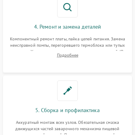
4. Ремонт и замена деталей
Компонентный ремонт платы, пайка цепей питания. Замена
неисправной помпы, перегоревшего термоблока или тупых
жерновов. Установка новых силиконовых уплотнителей (O-
Подробнее
ring) и тефлоновых трубок для надежного устранения
протечек.
5. Сборка и профилактика
Аккуратный монтаж всех узлов. Обязательная смазка
движущихся частей заварочного механизма пищевой