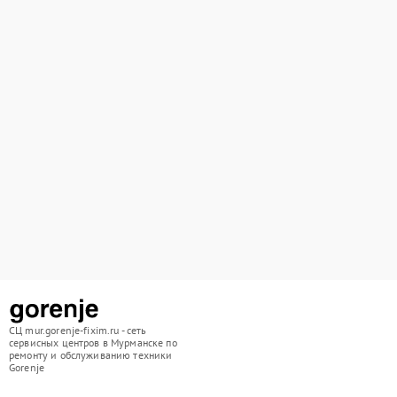
СЦ mur.gorenje-fixim.ru - сеть
сервисных центров в Мурманске по
ремонту и обслуживанию техники
Gorenje