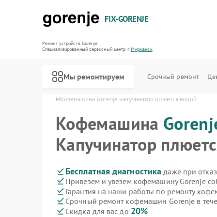
FIX-GORENJE
Ремонт устройств Gorenje
Специализированный cервисный центр г.
Мурманск
Мы ремонтируем
Срочный ремонт
Це
orenje в Мурманске
Кофемашина Gorenje капучинатор плюется водой
Кофемашина
Gorenj
Капучинатор плюетс
Бесплатная диагностика
даже при отказ
Привезем и увезем кофемашину Gorenje со
Гарантия на наши работы по ремонту коф
Срочный ремонт кофемашин Gorenje в тече
20%
Скидка для вас до