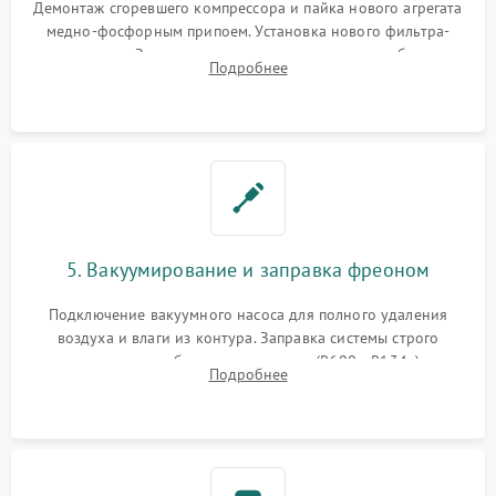
Демонтаж сгоревшего компрессора и пайка нового агрегата
медно-фосфорным припоем. Установка нового фильтра-
осушителя. Замена изношенных вентиляторов обдува,
Подробнее
сломанных заслонок или поврежденных дверных петель.
5. Вакуумирование и заправка фреоном
Подключение вакуумного насоса для полного удаления
воздуха и влаги из контура. Заправка системы строго
дозированным объемом хладагента (R600a, R134a) по
Подробнее
электронным весам. Контроль рабочего давления в системе.