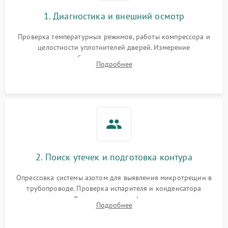
1. Диагностика и внешний осмотр
Проверка температурных режимов, работы компрессора и
целостности уплотнителей дверей. Измерение
сопротивления обмоток мотора, проверка термостата и
Подробнее
считывание кодов ошибок с электронного дисплея.
2. Поиск утечек и подготовка контура
Опрессовка системы азотом для выявления микротрещин в
трубопроводе. Проверка испарителя и конденсатора
течеискателем. Демонтаж старого фильтра-осушителя и
Подробнее
продувка капиллярной трубки для устранения засоров.