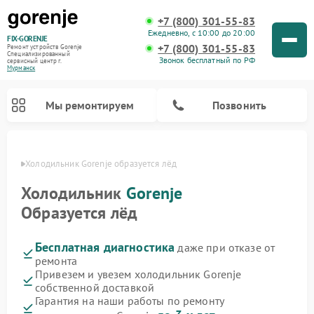
+7 (800) 301-55-83
Ежедневно, с 10:00 до 20:00
FIX-GORENJE
+7 (800) 301-55-83
Ремонт устройств Gorenje
Специализированный
Звонок бесплатный по РФ
cервисный центр г.
Мурманск
Мы ремонтируем
Позвонить
анске
Холодильник Gorenje образуется лёд
Холодильник
Gorenje
Образуется лёд
Бесплатная диагностика
даже при отказе от
ремонта
Привезем и увезем холодильник Gorenje
собственной доставкой
Ремонт варочных панелей Gorenje
Ремонт посудомоечных машин Gorenje
Ремонт парогенераторов Gorenje
Ремонт духовых шкафов Gorenje
Ремонт водонагревателей Gorenje
Ремонт микроволновых печей Gorenje
Ремонт стиральных машин Gorenje
Гарантия на наши работы по ремонту