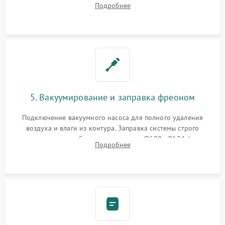
Подробнее
сломанных заслонок или поврежденных дверных петель.
5. Вакуумирование и заправка фреоном
Подключение вакуумного насоса для полного удаления
воздуха и влаги из контура. Заправка системы строго
дозированным объемом хладагента (R600a, R134a) по
Подробнее
электронным весам. Контроль рабочего давления в системе.