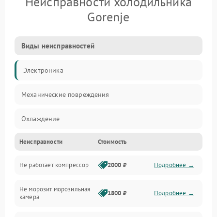
Неисправности холодильника
Gorenje
Виды неисправностей
Электроника
Механические повреждения
Охлаждение
Неисправности
Стоимость
Механика
Не работает компрессор
2000 ₽
Подробнее →
Электропитание
Не морозит морозильная
Дренаж
1800 ₽
Подробнее →
камера
Оттайка