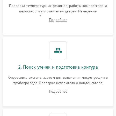
Запах горелого при
2000 ₽
Подробнее →
Проверка температурных режимов, работы компрессора и
работе
целостности уплотнителей дверей. Измерение
сопротивления обмоток мотора, проверка термостата и
Не включается
Подробнее
1000 ₽
Подробнее →
считывание кодов ошибок с электронного дисплея.
холодильник
Проблемы с системой
автоматической
1800 ₽
Подробнее →
разморозки
2. Поиск утечек и подготовка контура
Опрессовка системы азотом для выявления микротрещин в
трубопроводе. Проверка испарителя и конденсатора
течеискателем. Демонтаж старого фильтра-осушителя и
Подробнее
продувка капиллярной трубки для устранения засоров.