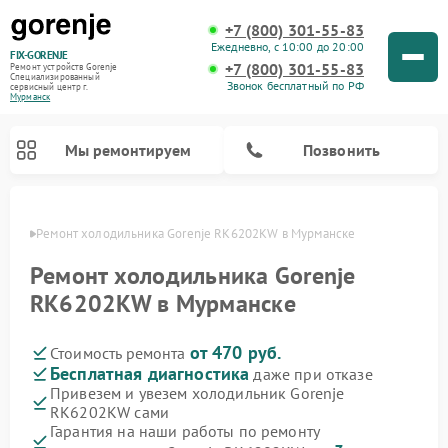
+7 (800) 301-55-83
Ежедневно, с 10:00 до 20:00
FIX-GORENJE
+7 (800) 301-55-83
Ремонт устройств Gorenje
Специализированный
Звонок бесплатный по РФ
cервисный центр г.
Мурманск
Мы ремонтируем
Позвонить
анске
Ремонт холодильника Gorenje RK6202KW в Мурманске
Ремонт холодильника Gorenje
RK6202KW в Мурманске
от 470 руб.
Стоимость ремонта
Бесплатная диагностика
даже при отказе
Привезем и увезем холодильник Gorenje
RK6202KW сами
Ремонт варочных панелей Gorenje
Ремонт посудомоечных машин Gorenje
Ремонт парогенераторов Gorenje
Ремонт духовых шкафов Gorenje
Ремонт водонагревателей Gorenje
Ремонт микроволновых печей Gorenje
Ремонт стиральных машин Gorenje
Гарантия на наши работы по ремонту