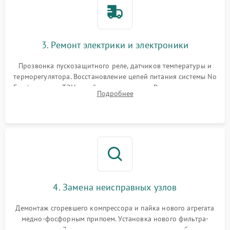
3. Ремонт электрики и электроники
Прозвонка пускозащитного реле, датчиков температуры и
терморегулятора. Восстановление цепей питания системы No
Frost, включая ТЭН оттайки и вентилятор. Ремонт или замена
Подробнее
платы управления при сбоях алгоритмов.
4. Замена неисправных узлов
Демонтаж сгоревшего компрессора и пайка нового агрегата
медно-фосфорным припоем. Установка нового фильтра-
осушителя. Замена изношенных вентиляторов обдува,