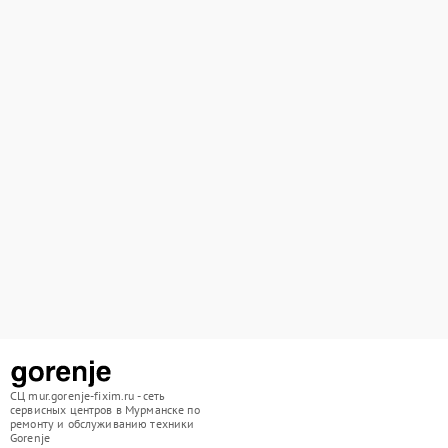
СЦ mur.gorenje-fixim.ru - сеть
сервисных центров в Мурманске по
ремонту и обслуживанию техники
Gorenje