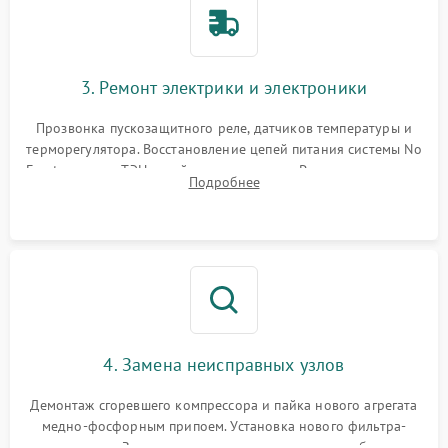
3. Ремонт электрики и электроники
Прозвонка пускозащитного реле, датчиков температуры и
терморегулятора. Восстановление цепей питания системы No
Frost, включая ТЭН оттайки и вентилятор. Ремонт или замена
Подробнее
платы управления при сбоях алгоритмов.
4. Замена неисправных узлов
Демонтаж сгоревшего компрессора и пайка нового агрегата
медно-фосфорным припоем. Установка нового фильтра-
осушителя. Замена изношенных вентиляторов обдува,