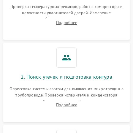
Запах горелого при
2000 ₽
Подробнее →
Проверка температурных режимов, работы компрессора и
работе
целостности уплотнителей дверей. Измерение
сопротивления обмоток мотора, проверка термостата и
Не включается
Подробнее
1000 ₽
Подробнее →
считывание кодов ошибок с электронного дисплея.
холодильник
Проблемы с системой
автоматической
1800 ₽
Подробнее →
разморозки
2. Поиск утечек и подготовка контура
Опрессовка системы азотом для выявления микротрещин в
трубопроводе. Проверка испарителя и конденсатора
течеискателем. Демонтаж старого фильтра-осушителя и
Подробнее
продувка капиллярной трубки для устранения засоров.