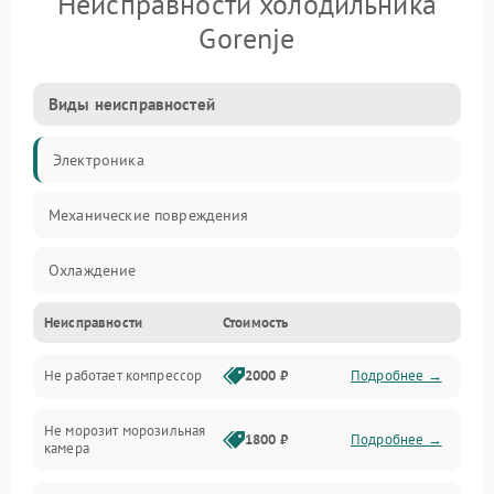
Неисправности холодильника
Gorenje
Виды неисправностей
Электроника
Механические повреждения
Охлаждение
Неисправности
Стоимость
Механика
Не работает компрессор
2000 ₽
Подробнее →
Электропитание
Не морозит морозильная
Дренаж
1800 ₽
Подробнее →
камера
Оттайка