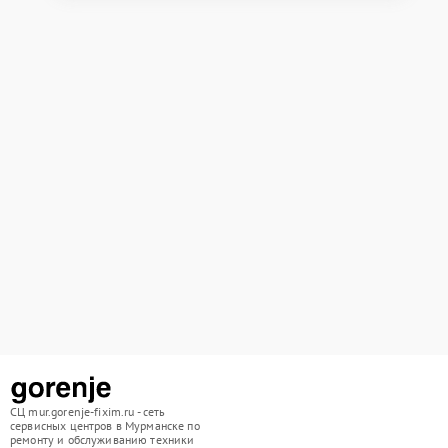
СЦ mur.gorenje-fixim.ru - сеть
сервисных центров в Мурманске по
ремонту и обслуживанию техники