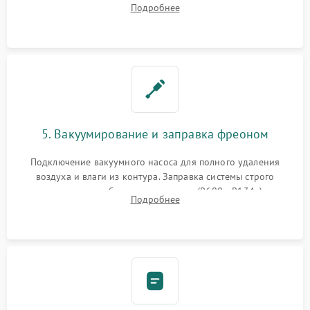
Подробнее
сломанных заслонок или поврежденных дверных петель.
5. Вакуумирование и заправка фреоном
Подключение вакуумного насоса для полного удаления
воздуха и влаги из контура. Заправка системы строго
дозированным объемом хладагента (R600a, R134a) по
Подробнее
электронным весам. Контроль рабочего давления в системе.