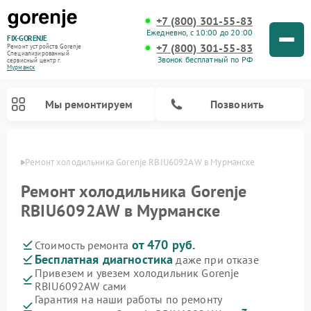
+7 (800) 301-55-83
Ежедневно, с 10:00 до 20:00
FIX-GORENJE
+7 (800) 301-55-83
Ремонт устройств Gorenje
Специализированный
Звонок бесплатный по РФ
cервисный центр г.
Мурманск
Мы ремонтируем
Позвонить
анске
Ремонт холодильника Gorenje RBIU6092AW в Мурманске
Ремонт холодильника Gorenje
RBIU6092AW в Мурманске
от 470 руб.
Стоимость ремонта
Бесплатная диагностика
даже при отказе
Привезем и увезем холодильник Gorenje
RBIU6092AW сами
Ремонт варочных панелей Gorenje
Ремонт посудомоечных машин Gorenje
Ремонт парогенераторов Gorenje
Ремонт духовых шкафов Gorenje
Ремонт водонагревателей Gorenje
Ремонт микроволновых печей Gorenje
Ремонт стиральных машин Gorenje
Гарантия на наши работы по ремонту