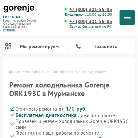
+7 (800) 301-55-83
Ежедневно, с 10:00 до 20:00
FIX-GORENJE
+7 (800) 301-55-83
Ремонт устройств Gorenje
Специализированный
Звонок бесплатный по РФ
cервисный центр г.
Мурманск
Мы ремонтируем
Позвонить
анске
Ремонт холодильника Gorenje ORK193C в Мурманске
Ремонт холодильника Gorenje
ORK193C в Мурманске
от 470 руб.
Стоимость ремонта
Бесплатная диагностика
даже при отказе
Привезем и увезем холодильник Gorenje ORK193C
сами
Ремонт варочных панелей Gorenje
Ремонт посудомоечных машин Gorenje
Ремонт парогенераторов Gorenje
Ремонт духовых шкафов Gorenje
Ремонт водонагревателей Gorenje
Ремонт микроволновых печей Gorenje
Ремонт стиральных машин Gorenje
Гарантия на наши работы по ремонту