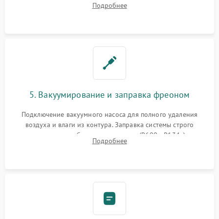
Подробнее
сломанных заслонок или поврежденных дверных петель.
5. Вакуумирование и заправка фреоном
Подключение вакуумного насоса для полного удаления
воздуха и влаги из контура. Заправка системы строго
дозированным объемом хладагента (R600a, R134a) по
Подробнее
электронным весам. Контроль рабочего давления в системе.