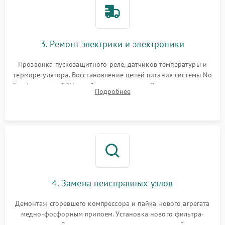
3. Ремонт электрики и электроники
Прозвонка пускозащитного реле, датчиков температуры и
терморегулятора. Восстановление цепей питания системы No
Frost, включая ТЭН оттайки и вентилятор. Ремонт или замена
Подробнее
платы управления при сбоях алгоритмов.
4. Замена неисправных узлов
Демонтаж сгоревшего компрессора и пайка нового агрегата
медно-фосфорным припоем. Установка нового фильтра-
осушителя. Замена изношенных вентиляторов обдува,