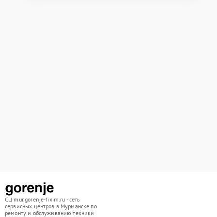
СЦ mur.gorenje-fixim.ru - сеть
сервисных центров в Мурманске по
ремонту и обслуживанию техники