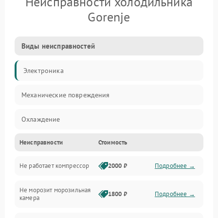
Неисправности холодильника
Gorenje
Виды неисправностей
Электроника
Механические повреждения
Охлаждение
Неисправности
Стоимость
Механика
Не работает компрессор
2000 ₽
Подробнее →
Электропитание
Не морозит морозильная
Дренаж
1800 ₽
Подробнее →
камера
Оттайка