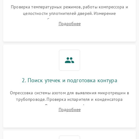
Запах горелого при
2000 ₽
Подробнее →
Проверка температурных режимов, работы компрессора и
работе
целостности уплотнителей дверей. Измерение
сопротивления обмоток мотора, проверка термостата и
Не включается
Подробнее
1000 ₽
Подробнее →
считывание кодов ошибок с электронного дисплея.
холодильник
Проблемы с системой
автоматической
1800 ₽
Подробнее →
разморозки
2. Поиск утечек и подготовка контура
Опрессовка системы азотом для выявления микротрещин в
трубопроводе. Проверка испарителя и конденсатора
течеискателем. Демонтаж старого фильтра-осушителя и
Подробнее
продувка капиллярной трубки для устранения засоров.