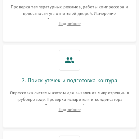
Запах горелого при
2000 ₽
Подробнее →
Проверка температурных режимов, работы компрессора и
работе
целостности уплотнителей дверей. Измерение
сопротивления обмоток мотора, проверка термостата и
Не включается
Подробнее
1000 ₽
Подробнее →
считывание кодов ошибок с электронного дисплея.
холодильник
Проблемы с системой
автоматической
1800 ₽
Подробнее →
разморозки
2. Поиск утечек и подготовка контура
Опрессовка системы азотом для выявления микротрещин в
трубопроводе. Проверка испарителя и конденсатора
течеискателем. Демонтаж старого фильтра-осушителя и
Подробнее
продувка капиллярной трубки для устранения засоров.