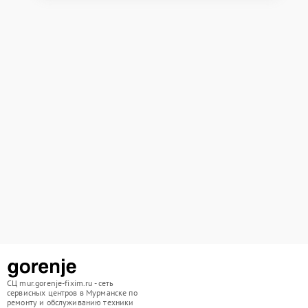
СЦ mur.gorenje-fixim.ru - сеть
сервисных центров в Мурманске по
ремонту и обслуживанию техники