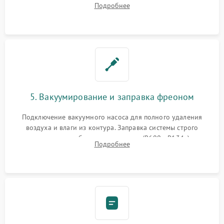
Подробнее
сломанных заслонок или поврежденных дверных петель.
5. Вакуумирование и заправка фреоном
Подключение вакуумного насоса для полного удаления
воздуха и влаги из контура. Заправка системы строго
дозированным объемом хладагента (R600a, R134a) по
Подробнее
электронным весам. Контроль рабочего давления в системе.