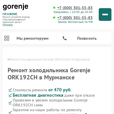
+7 (800) 301-55-83
Ежедневно, с 10:00 до 20:00
FIX-GORENJE
+7 (800) 301-55-83
Ремонт устройств Gorenje
Специализированный
Звонок бесплатный по РФ
cервисный центр г.
Мурманск
Мы ремонтируем
Позвонить
анске
Ремонт холодильника Gorenje ORK192CH в Мурманске
Ремонт холодильника Gorenje
ORK192CH в Мурманске
от 470 руб.
Стоимость ремонта
Бесплатная диагностика
даже при отказе
Привезем и увезем холодильник Gorenje
ORK192CH сами
Ремонт варочных панелей Gorenje
Ремонт посудомоечных машин Gorenje
Ремонт парогенераторов Gorenje
Ремонт духовых шкафов Gorenje
Ремонт водонагревателей Gorenje
Ремонт микроволновых печей Gorenje
Ремонт стиральных машин Gorenje
Гарантия на наши работы по ремонту