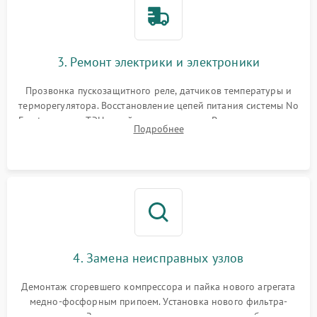
3. Ремонт электрики и электроники
Прозвонка пускозащитного реле, датчиков температуры и
терморегулятора. Восстановление цепей питания системы No
Frost, включая ТЭН оттайки и вентилятор. Ремонт или замена
Подробнее
платы управления при сбоях алгоритмов.
4. Замена неисправных узлов
Демонтаж сгоревшего компрессора и пайка нового агрегата
медно-фосфорным припоем. Установка нового фильтра-
осушителя. Замена изношенных вентиляторов обдува,