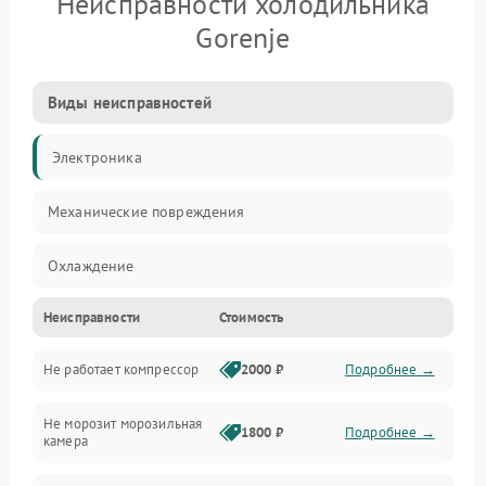
Неисправности холодильника
Gorenje
Виды неисправностей
Электроника
Механические повреждения
Охлаждение
Неисправности
Стоимость
Механика
Не работает компрессор
2000 ₽
Подробнее →
Электропитание
Не морозит морозильная
Дренаж
1800 ₽
Подробнее →
камера
Оттайка