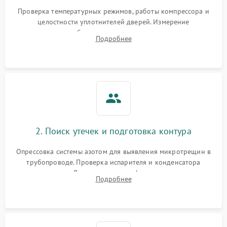
Запах горелого при
2000 ₽
Подробнее →
Проверка температурных режимов, работы компрессора и
работе
целостности уплотнителей дверей. Измерение
сопротивления обмоток мотора, проверка термостата и
Не включается
Подробнее
1000 ₽
Подробнее →
считывание кодов ошибок с электронного дисплея.
холодильник
Проблемы с системой
автоматической
1800 ₽
Подробнее →
разморозки
2. Поиск утечек и подготовка контура
Опрессовка системы азотом для выявления микротрещин в
трубопроводе. Проверка испарителя и конденсатора
течеискателем. Демонтаж старого фильтра-осушителя и
Подробнее
продувка капиллярной трубки для устранения засоров.