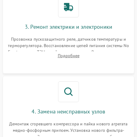
3. Ремонт электрики и электроники
Прозвонка пускозащитного реле, датчиков температуры и
терморегулятора. Восстановление цепей питания системы No
Frost, включая ТЭН оттайки и вентилятор. Ремонт или замена
Подробнее
платы управления при сбоях алгоритмов.
4. Замена неисправных узлов
Демонтаж сгоревшего компрессора и пайка нового агрегата
медно-фосфорным припоем. Установка нового фильтра-
осушителя. Замена изношенных вентиляторов обдува,