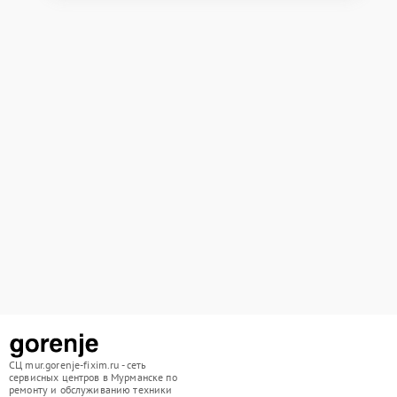
СЦ mur.gorenje-fixim.ru - сеть
сервисных центров в Мурманске по
ремонту и обслуживанию техники