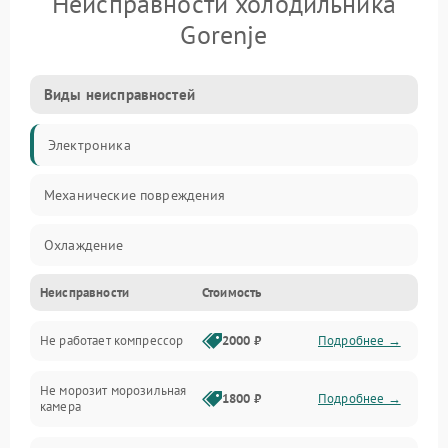
Неисправности холодильника
Gorenje
Виды неисправностей
Электроника
Механические повреждения
Охлаждение
Неисправности
Стоимость
Механика
Не работает компрессор
2000 ₽
Подробнее →
Электропитание
Не морозит морозильная
Дренаж
1800 ₽
Подробнее →
камера
Оттайка