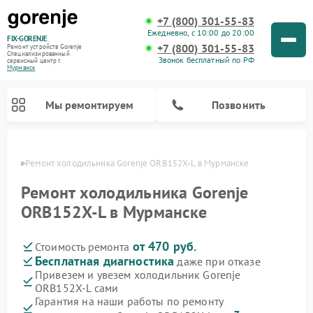
+7 (800) 301-55-83
Ежедневно, с 10:00 до 20:00
FIX-GORENJE
+7 (800) 301-55-83
Ремонт устройств Gorenje
Специализированный
Звонок бесплатный по РФ
cервисный центр г.
Мурманск
Мы ремонтируем
Позвонить
анске
Ремонт холодильника Gorenje ORB152X-L в Мурманске
Ремонт холодильника Gorenje
ORB152X-L в Мурманске
от 470 руб.
Стоимость ремонта
Бесплатная диагностика
даже при отказе
Привезем и увезем холодильник Gorenje
ORB152X-L сами
Ремонт варочных панелей Gorenje
Ремонт посудомоечных машин Gorenje
Ремонт парогенераторов Gorenje
Ремонт духовых шкафов Gorenje
Ремонт водонагревателей Gorenje
Ремонт микроволновых печей Gorenje
Ремонт стиральных машин Gorenje
Гарантия на наши работы по ремонту