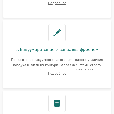
Подробнее
сломанных заслонок или поврежденных дверных петель.
5. Вакуумирование и заправка фреоном
Подключение вакуумного насоса для полного удаления
воздуха и влаги из контура. Заправка системы строго
дозированным объемом хладагента (R600a, R134a) по
Подробнее
электронным весам. Контроль рабочего давления в системе.