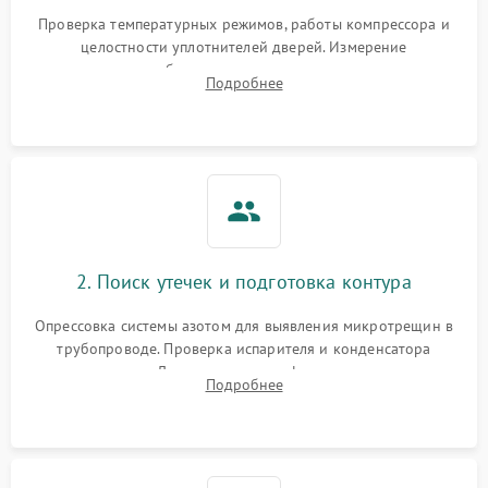
Запах горелого при
2000 ₽
Подробнее →
Проверка температурных режимов, работы компрессора и
работе
целостности уплотнителей дверей. Измерение
сопротивления обмоток мотора, проверка термостата и
Не включается
Подробнее
1000 ₽
Подробнее →
считывание кодов ошибок с электронного дисплея.
холодильник
Проблемы с системой
автоматической
1800 ₽
Подробнее →
разморозки
2. Поиск утечек и подготовка контура
Опрессовка системы азотом для выявления микротрещин в
трубопроводе. Проверка испарителя и конденсатора
течеискателем. Демонтаж старого фильтра-осушителя и
Подробнее
продувка капиллярной трубки для устранения засоров.