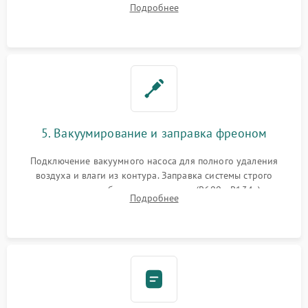
Подробнее
сломанных заслонок или поврежденных дверных петель.
5. Вакуумирование и заправка фреоном
Подключение вакуумного насоса для полного удаления
воздуха и влаги из контура. Заправка системы строго
дозированным объемом хладагента (R600a, R134a) по
Подробнее
электронным весам. Контроль рабочего давления в системе.