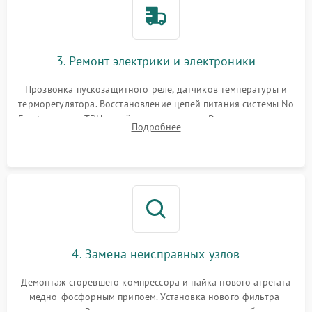
3. Ремонт электрики и электроники
Прозвонка пускозащитного реле, датчиков температуры и
терморегулятора. Восстановление цепей питания системы No
Frost, включая ТЭН оттайки и вентилятор. Ремонт или замена
Подробнее
платы управления при сбоях алгоритмов.
4. Замена неисправных узлов
Демонтаж сгоревшего компрессора и пайка нового агрегата
медно-фосфорным припоем. Установка нового фильтра-
осушителя. Замена изношенных вентиляторов обдува,