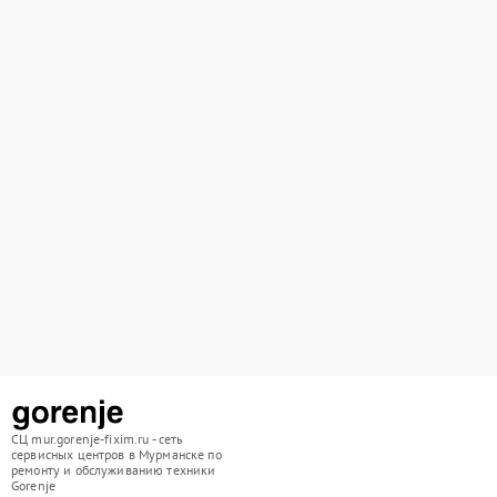
СЦ mur.gorenje-fixim.ru - сеть
сервисных центров в Мурманске по
ремонту и обслуживанию техники
Gorenje