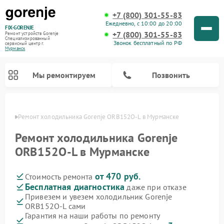
+7 (800) 301-55-83
Ежедневно, с 10:00 до 20:00
FIX-GORENJE
+7 (800) 301-55-83
Ремонт устройств Gorenje
Специализированный
Звонок бесплатный по РФ
cервисный центр г.
Мурманск
Мы ремонтируем
Позвонить
анске
Ремонт холодильника Gorenje ORB152O-L в Мурманске
Ремонт холодильника Gorenje
ORB152O-L в Мурманске
от 470 руб.
Стоимость ремонта
Бесплатная диагностика
даже при отказе
Привезем и увезем холодильник Gorenje
ORB152O-L сами
Ремонт варочных панелей Gorenje
Ремонт посудомоечных машин Gorenje
Ремонт парогенераторов Gorenje
Ремонт духовых шкафов Gorenje
Ремонт водонагревателей Gorenje
Ремонт микроволновых печей Gorenje
Ремонт стиральных машин Gorenje
Гарантия на наши работы по ремонту