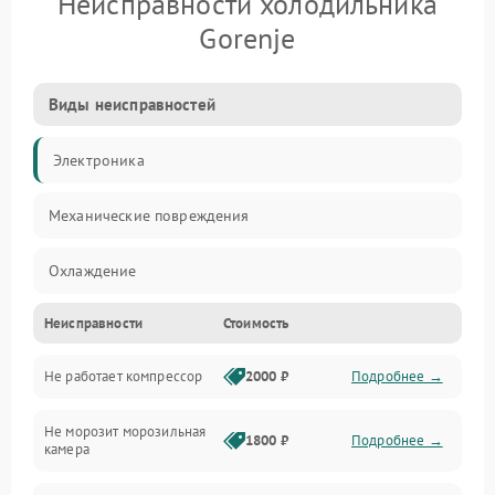
Неисправности холодильника
Gorenje
Виды неисправностей
Электроника
Механические повреждения
Охлаждение
Неисправности
Стоимость
Механика
Не работает компрессор
2000 ₽
Подробнее →
Электропитание
Не морозит морозильная
Дренаж
1800 ₽
Подробнее →
камера
Оттайка