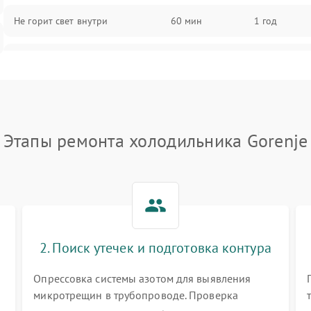
Не горит свет внутри
60 мин
1 год
Поломка термостата
60 мин
1 год
Не работает вентилятор
60 мин
1 год
Этапы ремонта холодильника Gorenje
Поломка системы No Frost
60 мин
1 год
Образование конденсата на
60 мин
1 год
стенках
Сбой в работе инвертора
60 мин
1 год
2. Поиск утечек и подготовка контура
Запах горелого при работе
60 мин
1 год
Опрессовка системы азотом для выявления
микротрещин в трубопроводе. Проверка
Не включается холодильник
60 мин
1 год