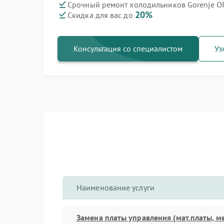
Срочный ремонт холодильников Gorenje O
20%
Скидка для вас до
Ремонт варочных панелей Gorenje
Ремонт духовых шкафов Gorenje
Ремонт посудомоечных машин Gorenje
Ремонт водонагревателей Gorenje
Ремонт микроволновых печей Gorenje
Ремонт парогенераторов Gorenje
Ремонт стиральных машин Gorenje
Консультация со специалистом
Уз
Наименование услуги
Замена платы управления (мат.платы, м