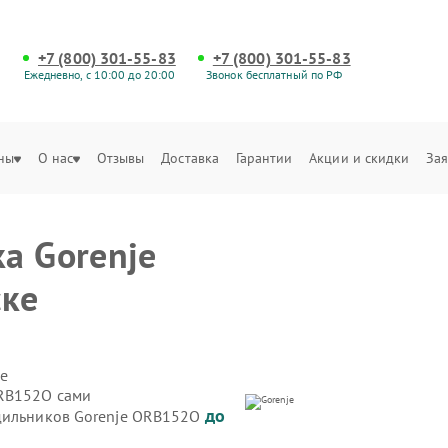
+7 (800) 301-55-83
+7 (800) 301-55-83
Ежедневно, с 10:00 до 20:00
Звонок бесплатный по РФ
ны
О нас
Отзывы
Доставка
Гарантии
Акции и скидки
Зая
а Gorenje
ке
е
ORB152O сами
до
одильников Gorenje ORB152O